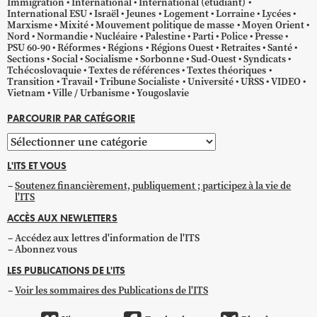
Immigration
International
International (étudiant)
International ESU
Israël
Jeunes
Logement
Lorraine
Lycées
Marxisme
Mixité
Mouvement politique de masse
Moyen Orient
Nord
Normandie
Nucléaire
Palestine
Parti
Police
Presse
PSU 60-90
Réformes
Régions
Régions Ouest
Retraites
Santé
Sections
Social
Socialisme
Sorbonne
Sud-Ouest
Syndicats
Tchécoslovaquie
Textes de références
Textes théoriques
Transition
Travail
Tribune Socialiste
Université
URSS
VIDEO
Vietnam
Ville / Urbanisme
Yougoslavie
PARCOURIR PAR CATÉGORIE
Parcourir
par
L'ITS ET VOUS
catégorie
Soutenez financièrement, publiquement ; participez à la vie de
l'ITS
ACCÈS AUX NEWLETTERS
Accédez aux lettres d'information de l'ITS
Abonnez vous
LES PUBLICATIONS DE L'ITS
Voir les sommaires des Publications de l'ITS