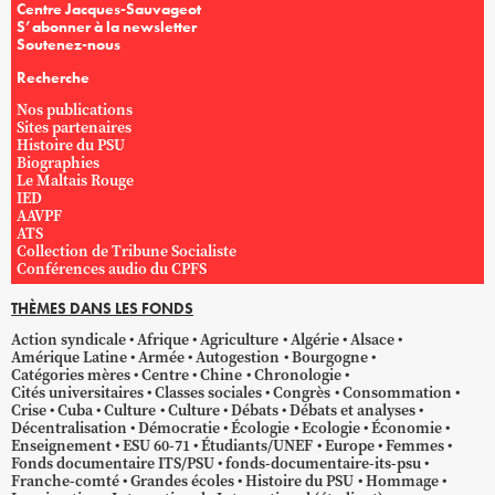
Centre Jacques-Sauvageot
S’abonner à la newsletter
Soutenez-nous
Recherche
Nos publications
Sites partenaires
Histoire du PSU
Biographies
Le Maltais Rouge
IED
AAVPF
ATS
Collection de Tribune Socialiste
Conférences audio du CPFS
THÈMES DANS LES FONDS
Action syndicale
Afrique
Agriculture
Algérie
Alsace
Amérique Latine
Armée
Autogestion
Bourgogne
Catégories mères
Centre
Chine
Chronologie
Cités universitaires
Classes sociales
Congrès
Consommation
Crise
Cuba
Culture
Culture
Débats
Débats et analyses
Décentralisation
Démocratie
Écologie
Ecologie
Économie
Enseignement
ESU 60-71
Étudiants/UNEF
Europe
Femmes
Fonds documentaire ITS/PSU
fonds-documentaire-its-psu
Franche-comté
Grandes écoles
Histoire du PSU
Hommage