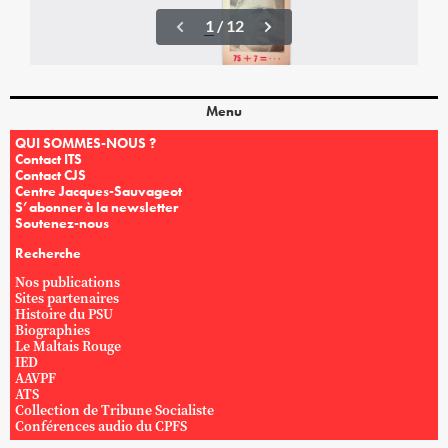
Menu
QUI SOMMES-NOUS ?
Contact ITS
Contact CJS
Centre Jacques-Sauvageot
S’abonner à la newsletter
Soutenez-nous
Recherche
Nos publications
Sites partenaires
Histoire du PSU
Biographies
Le Maltais Rouge
IED
AAVPF
ATS
Collection de Tribune Socialiste
Conférences audio du CPFS