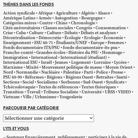
THÈMES DANS LES FONDS
Action syndicale
Afrique
Agriculture
Algérie
Alsace
Amérique Latine
Armée
Autogestion
Bourgogne
Catégories mères
Centre
Chine
Chronologie
Cités universitaires
Classes sociales
Congrès
Consommation
Crise
Cuba
Culture
Culture
Débats
Débats et analyses
Décentralisation
Démocratie
Écologie
Ecologie
Économie
Enseignement
ESU 60-71
Étudiants/UNEF
Europe
Femmes
Fonds documentaire ITS/PSU
fonds-documentaire-its-psu
Franche-comté
Grandes écoles
Histoire du PSU
Hommage
Immigration
International
International (étudiant)
International ESU
Israël
Jeunes
Logement
Lorraine
Lycées
Marxisme
Mixité
Mouvement politique de masse
Moyen Orient
Nord
Normandie
Nucléaire
Palestine
Parti
Police
Presse
PSU 60-90
Réformes
Régions
Régions Ouest
Retraites
Santé
Sections
Social
Socialisme
Sorbonne
Sud-Ouest
Syndicats
Tchécoslovaquie
Textes de références
Textes théoriques
Transition
Travail
Tribune Socialiste
Université
URSS
VIDEO
Vietnam
Ville / Urbanisme
Yougoslavie
PARCOURIR PAR CATÉGORIE
Parcourir
par
L'ITS ET VOUS
catégorie
Soutenez financièrement, publiquement ; participez à la vie de