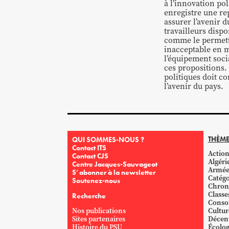
à l’innovation pol
enregistre une re
assurer l’avenir 
travailleurs disp
comme le permettra
inacceptable en m
l’équipement socia
ces propositions.
politiques doit co
l’avenir du pays.
THÈME
QUI SOMMES-NOUS ?
Contact ITS
Action
Contact CJS
Algéri
Centre Jacques-Sauvageot
Armé
S’abonner à la newsletter
Catégo
Soutenez-nous
Chron
Classe
Recherche
Conso
Nos publications
Cultur
Sites partenaires
Décent
Histoire du PSU
Écolog