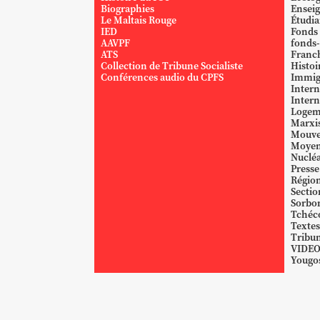
Biographies
Ensei
Le Maltais Rouge
Étudi
IED
Fonds
AAVPF
fonds-
ATS
Franc
Collection de Tribune Socialiste
Histoi
Conférences audio du CPFS
Immig
Intern
Intern
Logem
Marxi
Mouve
Moyen
Nucléa
Presse
Région
Sectio
Sorbo
Tchéc
Textes
Tribun
VIDE
Yougos