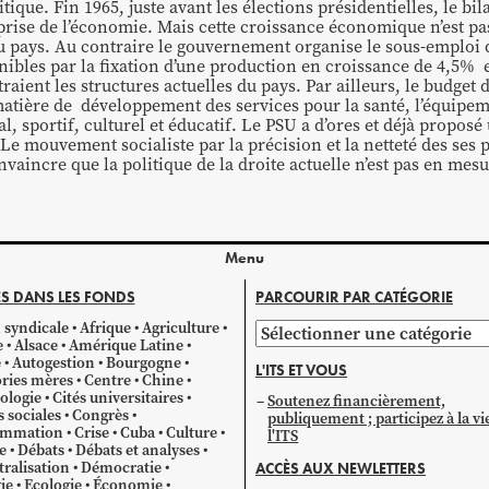
itique. Fin 1965, juste avant les élections présidentielles, le 
prise de l’économie. Mais cette croissance économique n’est pa
du pays. Au contraire le gouvernement organise le sous-emploi
onibles par la fixation d’une production en croissance de 4,5%
ient les structures actuelles du pays. Par ailleurs, le budget d
atière de développement des services pour la santé, l’équipem
l, sportif, culturel et éducatif. Le PSU a d’ores et déjà proposé
 Le mouvement socialiste par la précision et la netteté des ses 
nvaincre que la politique de la droite actuelle n’est pas en mesu
Menu
S DANS LES FONDS
PARCOURIR PAR CATÉGORIE
 syndicale
Afrique
Agriculture
Parcourir
e
Alsace
Amérique Latine
par
e
Autogestion
Bourgogne
L'ITS ET VOUS
catégorie
ries mères
Centre
Chine
ologie
Cités universitaires
Soutenez financièrement,
s sociales
Congrès
publiquement ; participez à la vi
mmation
Crise
Cuba
Culture
l'ITS
e
Débats
Débats et analyses
ralisation
Démocratie
ACCÈS AUX NEWLETTERS
ie
Ecologie
Économie