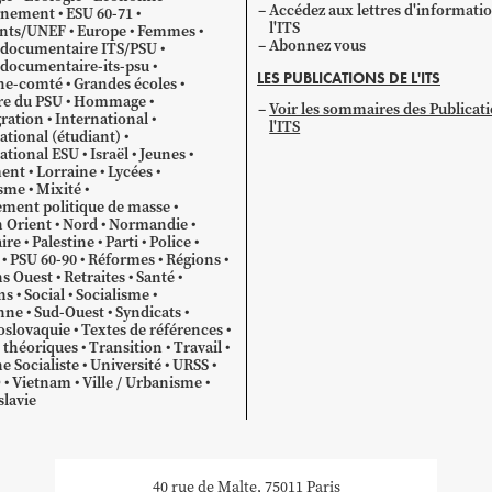
Accédez aux lettres d'informati
gnement
ESU 60-71
l'ITS
ants/UNEF
Europe
Femmes
Abonnez vous
 documentaire ITS/PSU
documentaire-its-psu
LES PUBLICATIONS DE L'ITS
he-comté
Grandes écoles
re du PSU
Hommage
Voir les sommaires des Publicat
ration
International
l'ITS
ational (étudiant)
ational ESU
Israël
Jeunes
ent
Lorraine
Lycées
sme
Mixité
ment politique de masse
 Orient
Nord
Normandie
ire
Palestine
Parti
Police
PSU 60-90
Réformes
Régions
s Ouest
Retraites
Santé
ns
Social
Socialisme
nne
Sud-Ouest
Syndicats
oslovaquie
Textes de références
 théoriques
Transition
Travail
e Socialiste
Université
URSS
O
Vietnam
Ville / Urbanisme
lavie
40 rue de Malte, 75011 Paris