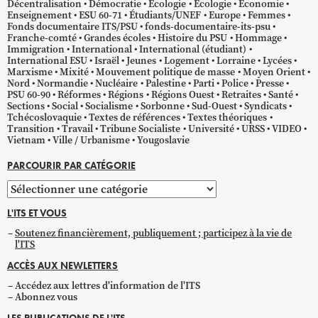
Décentralisation
Démocratie
Écologie
Ecologie
Économie
Enseignement
ESU 60-71
Étudiants/UNEF
Europe
Femmes
Fonds documentaire ITS/PSU
fonds-documentaire-its-psu
Franche-comté
Grandes écoles
Histoire du PSU
Hommage
Immigration
International
International (étudiant)
International ESU
Israël
Jeunes
Logement
Lorraine
Lycées
Marxisme
Mixité
Mouvement politique de masse
Moyen Orient
Nord
Normandie
Nucléaire
Palestine
Parti
Police
Presse
PSU 60-90
Réformes
Régions
Régions Ouest
Retraites
Santé
Sections
Social
Socialisme
Sorbonne
Sud-Ouest
Syndicats
Tchécoslovaquie
Textes de références
Textes théoriques
Transition
Travail
Tribune Socialiste
Université
URSS
VIDEO
Vietnam
Ville / Urbanisme
Yougoslavie
PARCOURIR PAR CATÉGORIE
Parcourir
par
L'ITS ET VOUS
catégorie
Soutenez financièrement, publiquement ; participez à la vie de
l'ITS
ACCÈS AUX NEWLETTERS
Accédez aux lettres d'information de l'ITS
Abonnez vous