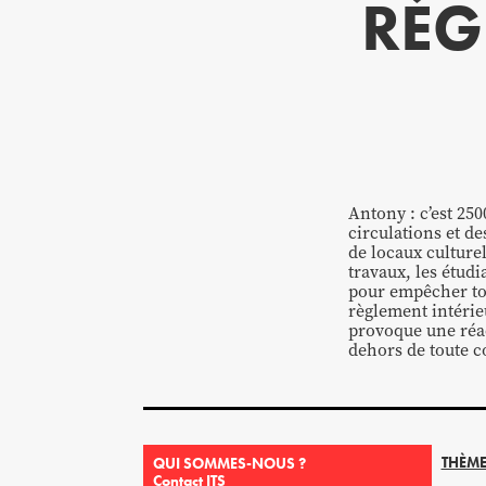
RÉG
Antony : c’est 250
circulations et d
de locaux culture
travaux, les étudi
pour empêcher tou
règlement intérie
provoque une réac
dehors de toute c
THÈME
QUI SOMMES-NOUS ?
Contact ITS