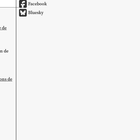
Facebook
Bluesky
e de
on de
ions de