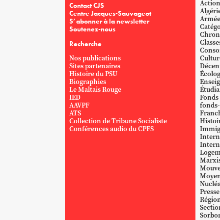
Action
Contact CJS
Algéri
Centre Jacques-Sauvageot
Armé
S’abonner à la newsletter
Catégo
Soutenez-nous
Chron
Classe
Recherche
Conso
Nos publications
Cultur
Sites partenaires
Décent
Histoire du PSU
Écolog
Biographies
Ensei
Le Maltais Rouge
Étudi
IED
Fonds
AAVPF
fonds-
ATS
Franc
Collection de Tribune Socialiste
Histoi
Conférences audio du CPFS
Immig
Intern
Intern
Logem
Marxi
Mouve
Moyen
Nucléa
Presse
Région
Sectio
Sorbo