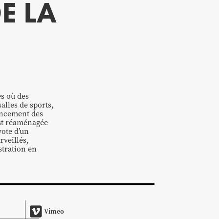
E LA
es où des
alles de sports,
encement des
 est réaménagée
vote d’un
rveillés,
stration en
Vimeo