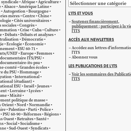
 syndicale
Afrique
Agriculture
Parcourir
e
Alsace
Amérique Latine
par
e
Autogestion
Bourgogne
L'ITS ET VOUS
catégorie
ries mères
Centre
Chine
ologie
Cités universitaires
Soutenez financièrement,
s sociales
Congrès
publiquement ; participez à la vi
mmation
Crise
Cuba
Culture
l'ITS
e
Débats
Débats et analyses
ralisation
Démocratie
ACCÈS AUX NEWLETTERS
ie
Ecologie
Économie
Accédez aux lettres d'informati
gnement
ESU 60-71
l'ITS
ants/UNEF
Europe
Femmes
Abonnez vous
 documentaire ITS/PSU
documentaire-its-psu
LES PUBLICATIONS DE L'ITS
he-comté
Grandes écoles
re du PSU
Hommage
Voir les sommaires des Publicat
ration
International
l'ITS
ational (étudiant)
ational ESU
Israël
Jeunes
ent
Lorraine
Lycées
sme
Mixité
ment politique de masse
 Orient
Nord
Normandie
ire
Palestine
Parti
Police
PSU 60-90
Réformes
Régions
s Ouest
Retraites
Santé
ns
Social
Socialisme
nne
Sud-Ouest
Syndicats