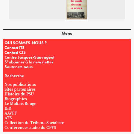
Menu
QUI SOMMES-NOUS ?
Contact ITS
Contact CJS
Centre Jacques-Sauvageot
S’abonner à la newsletter
Soutenez-nous
Recherche
Nos publications
Sites partenaires
Histoire du PSU
Biographies
Le Maltais Rouge
IED
AAVPF
ATS
Collection de Tribune Socialiste
Conférences audio du CPFS