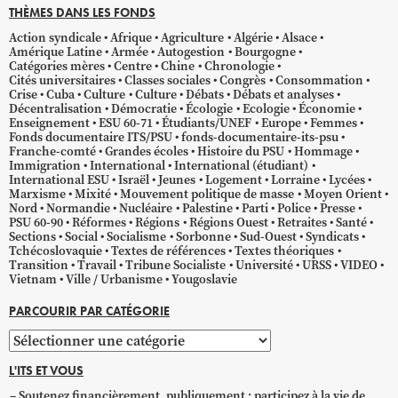
THÈMES DANS LES FONDS
Action syndicale
Afrique
Agriculture
Algérie
Alsace
Amérique Latine
Armée
Autogestion
Bourgogne
Catégories mères
Centre
Chine
Chronologie
Cités universitaires
Classes sociales
Congrès
Consommation
Crise
Cuba
Culture
Culture
Débats
Débats et analyses
Décentralisation
Démocratie
Écologie
Ecologie
Économie
Enseignement
ESU 60-71
Étudiants/UNEF
Europe
Femmes
Fonds documentaire ITS/PSU
fonds-documentaire-its-psu
Franche-comté
Grandes écoles
Histoire du PSU
Hommage
Immigration
International
International (étudiant)
International ESU
Israël
Jeunes
Logement
Lorraine
Lycées
Marxisme
Mixité
Mouvement politique de masse
Moyen Orient
Nord
Normandie
Nucléaire
Palestine
Parti
Police
Presse
PSU 60-90
Réformes
Régions
Régions Ouest
Retraites
Santé
Sections
Social
Socialisme
Sorbonne
Sud-Ouest
Syndicats
Tchécoslovaquie
Textes de références
Textes théoriques
Transition
Travail
Tribune Socialiste
Université
URSS
VIDEO
Vietnam
Ville / Urbanisme
Yougoslavie
PARCOURIR PAR CATÉGORIE
Parcourir
par
L'ITS ET VOUS
catégorie
Soutenez financièrement, publiquement ; participez à la vie de