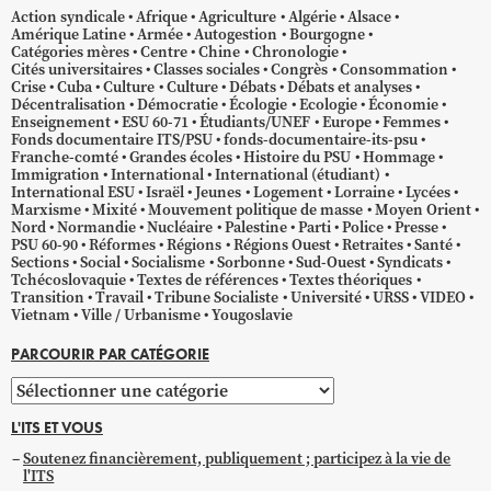
Action syndicale
Afrique
Agriculture
Algérie
Alsace
Amérique Latine
Armée
Autogestion
Bourgogne
Catégories mères
Centre
Chine
Chronologie
Cités universitaires
Classes sociales
Congrès
Consommation
Crise
Cuba
Culture
Culture
Débats
Débats et analyses
Décentralisation
Démocratie
Écologie
Ecologie
Économie
Enseignement
ESU 60-71
Étudiants/UNEF
Europe
Femmes
Fonds documentaire ITS/PSU
fonds-documentaire-its-psu
Franche-comté
Grandes écoles
Histoire du PSU
Hommage
Immigration
International
International (étudiant)
International ESU
Israël
Jeunes
Logement
Lorraine
Lycées
Marxisme
Mixité
Mouvement politique de masse
Moyen Orient
Nord
Normandie
Nucléaire
Palestine
Parti
Police
Presse
PSU 60-90
Réformes
Régions
Régions Ouest
Retraites
Santé
Sections
Social
Socialisme
Sorbonne
Sud-Ouest
Syndicats
Tchécoslovaquie
Textes de références
Textes théoriques
Transition
Travail
Tribune Socialiste
Université
URSS
VIDEO
Vietnam
Ville / Urbanisme
Yougoslavie
PARCOURIR PAR CATÉGORIE
Parcourir
par
L'ITS ET VOUS
catégorie
Soutenez financièrement, publiquement ; participez à la vie de
l'ITS