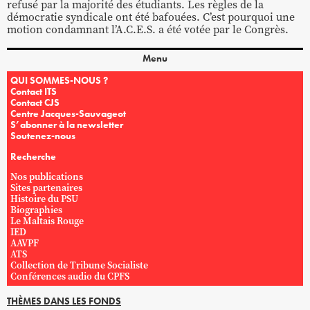
refusé par la majorité des étudiants. Les règles de la
démocratie syndicale ont été bafouées. C’est pourquoi une
motion condamnant l’A.C.E.S. a été votée par le Congrès.
Menu
QUI SOMMES-NOUS ?
Contact ITS
Contact CJS
Centre Jacques-Sauvageot
S’abonner à la newsletter
Soutenez-nous
Recherche
Nos publications
Sites partenaires
Histoire du PSU
Biographies
Le Maltais Rouge
IED
AAVPF
ATS
Collection de Tribune Socialiste
Conférences audio du CPFS
THÈMES DANS LES FONDS