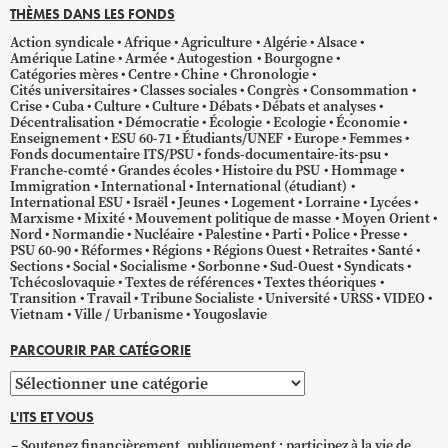
THÈMES DANS LES FONDS
Action syndicale
Afrique
Agriculture
Algérie
Alsace
Amérique Latine
Armée
Autogestion
Bourgogne
Catégories mères
Centre
Chine
Chronologie
Cités universitaires
Classes sociales
Congrès
Consommation
Crise
Cuba
Culture
Culture
Débats
Débats et analyses
Décentralisation
Démocratie
Écologie
Ecologie
Économie
Enseignement
ESU 60-71
Étudiants/UNEF
Europe
Femmes
Fonds documentaire ITS/PSU
fonds-documentaire-its-psu
Franche-comté
Grandes écoles
Histoire du PSU
Hommage
Immigration
International
International (étudiant)
International ESU
Israël
Jeunes
Logement
Lorraine
Lycées
Marxisme
Mixité
Mouvement politique de masse
Moyen Orient
Nord
Normandie
Nucléaire
Palestine
Parti
Police
Presse
PSU 60-90
Réformes
Régions
Régions Ouest
Retraites
Santé
Sections
Social
Socialisme
Sorbonne
Sud-Ouest
Syndicats
Tchécoslovaquie
Textes de références
Textes théoriques
Transition
Travail
Tribune Socialiste
Université
URSS
VIDEO
Vietnam
Ville / Urbanisme
Yougoslavie
PARCOURIR PAR CATÉGORIE
Parcourir
par
L'ITS ET VOUS
catégorie
Soutenez financièrement, publiquement ; participez à la vie de