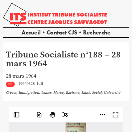
INSTITUT
TRIBUNE
SOCIALISTE
CENTRE
JACQUES
SAUVAGEOT
Accueil
Contact CJS
Recherche
Tribune Socialiste n°188 – 28
mars 1964
28 mars 1964
19640328_full
PDF
Grèves
,
Immigration
,
Jeunes
,
Maroc
,
Racisme
,
Santé
,
Social
,
Université