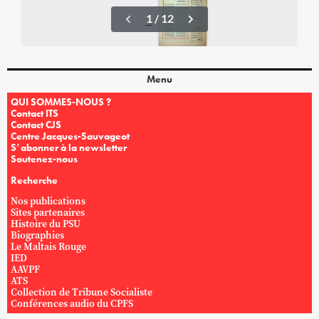
Menu
QUI SOMMES-NOUS ?
Contact ITS
Contact CJS
Centre Jacques-Sauvageot
S’abonner à la newsletter
Soutenez-nous
Recherche
Nos publications
Sites partenaires
Histoire du PSU
Biographies
Le Maltais Rouge
IED
AAVPF
ATS
Collection de Tribune Socialiste
Conférences audio du CPFS