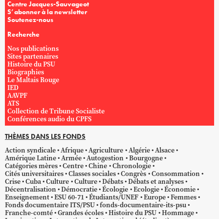
Centre Jacques-Sauvageot
S’abonner à la newsletter
Soutenez-nous
Recherche
Nos publications
Sites partenaires
Histoire du PSU
Biographies
Le Maltais Rouge
IED
AAVPF
ATS
Collection de Tribune Socialiste
Conférences audio du CPFS
THÈMES DANS LES FONDS
Action syndicale
Afrique
Agriculture
Algérie
Alsace
Amérique Latine
Armée
Autogestion
Bourgogne
Catégories mères
Centre
Chine
Chronologie
Cités universitaires
Classes sociales
Congrès
Consommation
Crise
Cuba
Culture
Culture
Débats
Débats et analyses
Décentralisation
Démocratie
Écologie
Ecologie
Économie
Enseignement
ESU 60-71
Étudiants/UNEF
Europe
Femmes
Fonds documentaire ITS/PSU
fonds-documentaire-its-psu
Franche-comté
Grandes écoles
Histoire du PSU
Hommage