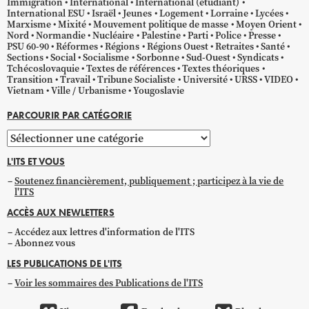
Immigration
International
International (étudiant)
International ESU
Israël
Jeunes
Logement
Lorraine
Lycées
Marxisme
Mixité
Mouvement politique de masse
Moyen Orient
Nord
Normandie
Nucléaire
Palestine
Parti
Police
Presse
PSU 60-90
Réformes
Régions
Régions Ouest
Retraites
Santé
Sections
Social
Socialisme
Sorbonne
Sud-Ouest
Syndicats
Tchécoslovaquie
Textes de références
Textes théoriques
Transition
Travail
Tribune Socialiste
Université
URSS
VIDEO
Vietnam
Ville / Urbanisme
Yougoslavie
PARCOURIR PAR CATÉGORIE
Parcourir
par
L'ITS ET VOUS
catégorie
Soutenez financièrement, publiquement ; participez à la vie de
l'ITS
ACCÈS AUX NEWLETTERS
Accédez aux lettres d'information de l'ITS
Abonnez vous
LES PUBLICATIONS DE L'ITS
Voir les sommaires des Publications de l'ITS