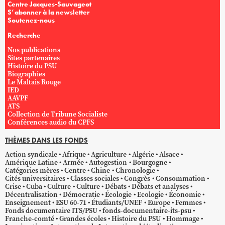
Centre Jacques-Sauvageot
S’abonner à la newsletter
Soutenez-nous
Recherche
Nos publications
Sites partenaires
Histoire du PSU
Biographies
Le Maltais Rouge
IED
AAVPF
ATS
Collection de Tribune Socialiste
Conférences audio du CPFS
THÈMES DANS LES FONDS
Action syndicale
Afrique
Agriculture
Algérie
Alsace
Amérique Latine
Armée
Autogestion
Bourgogne
Catégories mères
Centre
Chine
Chronologie
Cités universitaires
Classes sociales
Congrès
Consommation
Crise
Cuba
Culture
Culture
Débats
Débats et analyses
Décentralisation
Démocratie
Écologie
Ecologie
Économie
Enseignement
ESU 60-71
Étudiants/UNEF
Europe
Femmes
Fonds documentaire ITS/PSU
fonds-documentaire-its-psu
Franche-comté
Grandes écoles
Histoire du PSU
Hommage