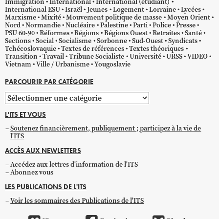
Immigration
International
International (étudiant)
International ESU
Israël
Jeunes
Logement
Lorraine
Lycées
Marxisme
Mixité
Mouvement politique de masse
Moyen Orient
Nord
Normandie
Nucléaire
Palestine
Parti
Police
Presse
PSU 60-90
Réformes
Régions
Régions Ouest
Retraites
Santé
Sections
Social
Socialisme
Sorbonne
Sud-Ouest
Syndicats
Tchécoslovaquie
Textes de références
Textes théoriques
Transition
Travail
Tribune Socialiste
Université
URSS
VIDEO
Vietnam
Ville / Urbanisme
Yougoslavie
PARCOURIR PAR CATÉGORIE
Parcourir
par
L'ITS ET VOUS
catégorie
Soutenez financièrement, publiquement ; participez à la vie de
l'ITS
ACCÈS AUX NEWLETTERS
Accédez aux lettres d'information de l'ITS
Abonnez vous
LES PUBLICATIONS DE L'ITS
Voir les sommaires des Publications de l'ITS