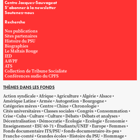
Centre Jacques-Sauvageot
S’abonner à la newsletter
Soutenez-nous
Recherche
Nos publications
Sites partenaires
Histoire du PSU
Biographies
Le Maltais Rouge
IED
AAVPF
ATS
Collection de Tribune Socialiste
Conférences audio du CPFS
THÈMES DANS LES FONDS
Action syndicale
Afrique
Agriculture
Algérie
Alsace
Amérique Latine
Armée
Autogestion
Bourgogne
Catégories mères
Centre
Chine
Chronologie
Cités universitaires
Classes sociales
Congrès
Consommation
Crise
Cuba
Culture
Culture
Débats
Débats et analyses
Décentralisation
Démocratie
Écologie
Ecologie
Économie
Enseignement
ESU 60-71
Étudiants/UNEF
Europe
Femmes
Fonds documentaire ITS/PSU
fonds-documentaire-its-psu
Franche-comté
Grandes écoles
Histoire du PSU
Hommage