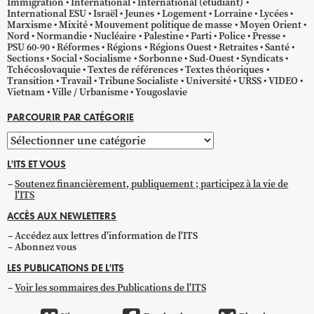
Immigration
International
International (étudiant)
International ESU
Israël
Jeunes
Logement
Lorraine
Lycées
Marxisme
Mixité
Mouvement politique de masse
Moyen Orient
Nord
Normandie
Nucléaire
Palestine
Parti
Police
Presse
PSU 60-90
Réformes
Régions
Régions Ouest
Retraites
Santé
Sections
Social
Socialisme
Sorbonne
Sud-Ouest
Syndicats
Tchécoslovaquie
Textes de références
Textes théoriques
Transition
Travail
Tribune Socialiste
Université
URSS
VIDEO
Vietnam
Ville / Urbanisme
Yougoslavie
PARCOURIR PAR CATÉGORIE
Parcourir
par
L'ITS ET VOUS
catégorie
Soutenez financièrement, publiquement ; participez à la vie de
l'ITS
ACCÈS AUX NEWLETTERS
Accédez aux lettres d'information de l'ITS
Abonnez vous
LES PUBLICATIONS DE L'ITS
Voir les sommaires des Publications de l'ITS