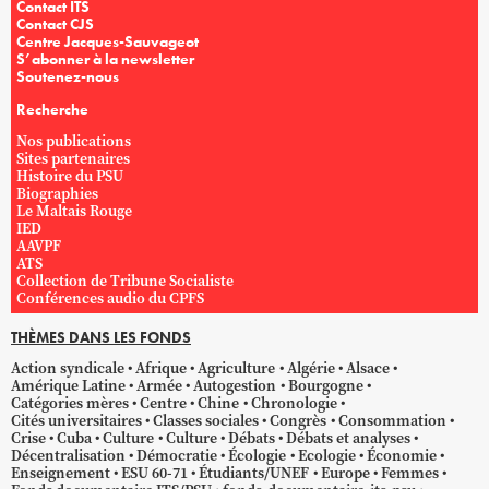
Contact ITS
Contact CJS
Centre Jacques-Sauvageot
S’abonner à la newsletter
Soutenez-nous
Recherche
Nos publications
Sites partenaires
Histoire du PSU
Biographies
Le Maltais Rouge
IED
AAVPF
ATS
Collection de Tribune Socialiste
Conférences audio du CPFS
THÈMES DANS LES FONDS
Action syndicale
Afrique
Agriculture
Algérie
Alsace
Amérique Latine
Armée
Autogestion
Bourgogne
Catégories mères
Centre
Chine
Chronologie
Cités universitaires
Classes sociales
Congrès
Consommation
Crise
Cuba
Culture
Culture
Débats
Débats et analyses
Décentralisation
Démocratie
Écologie
Ecologie
Économie
Enseignement
ESU 60-71
Étudiants/UNEF
Europe
Femmes