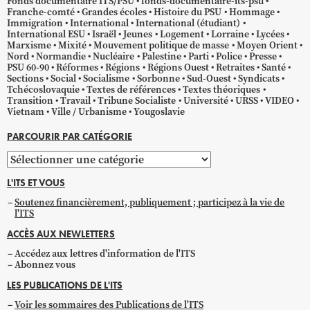
Fonds documentaire ITS/PSU
fonds-documentaire-its-psu
Franche-comté
Grandes écoles
Histoire du PSU
Hommage
Immigration
International
International (étudiant)
International ESU
Israël
Jeunes
Logement
Lorraine
Lycées
Marxisme
Mixité
Mouvement politique de masse
Moyen Orient
Nord
Normandie
Nucléaire
Palestine
Parti
Police
Presse
PSU 60-90
Réformes
Régions
Régions Ouest
Retraites
Santé
Sections
Social
Socialisme
Sorbonne
Sud-Ouest
Syndicats
Tchécoslovaquie
Textes de références
Textes théoriques
Transition
Travail
Tribune Socialiste
Université
URSS
VIDEO
Vietnam
Ville / Urbanisme
Yougoslavie
PARCOURIR PAR CATÉGORIE
Parcourir
par
L'ITS ET VOUS
catégorie
Soutenez financièrement, publiquement ; participez à la vie de
l'ITS
ACCÈS AUX NEWLETTERS
Accédez aux lettres d'information de l'ITS
Abonnez vous
LES PUBLICATIONS DE L'ITS
Voir les sommaires des Publications de l'ITS