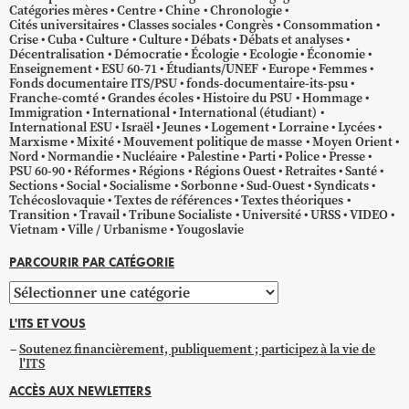
Catégories mères
Centre
Chine
Chronologie
Cités universitaires
Classes sociales
Congrès
Consommation
Crise
Cuba
Culture
Culture
Débats
Débats et analyses
Décentralisation
Démocratie
Écologie
Ecologie
Économie
Enseignement
ESU 60-71
Étudiants/UNEF
Europe
Femmes
Fonds documentaire ITS/PSU
fonds-documentaire-its-psu
Franche-comté
Grandes écoles
Histoire du PSU
Hommage
Immigration
International
International (étudiant)
International ESU
Israël
Jeunes
Logement
Lorraine
Lycées
Marxisme
Mixité
Mouvement politique de masse
Moyen Orient
Nord
Normandie
Nucléaire
Palestine
Parti
Police
Presse
PSU 60-90
Réformes
Régions
Régions Ouest
Retraites
Santé
Sections
Social
Socialisme
Sorbonne
Sud-Ouest
Syndicats
Tchécoslovaquie
Textes de références
Textes théoriques
Transition
Travail
Tribune Socialiste
Université
URSS
VIDEO
Vietnam
Ville / Urbanisme
Yougoslavie
PARCOURIR PAR CATÉGORIE
Parcourir
par
L'ITS ET VOUS
catégorie
Soutenez financièrement, publiquement ; participez à la vie de
l'ITS
ACCÈS AUX NEWLETTERS