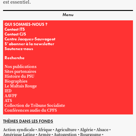
est essentiel.
Menu
QUI SOMMES-NOUS ?
Contact ITS
Contact CJS
Centre Jacques-Sauvageot
S’abonner à la newsletter
Soutenez-nous
Recherche
Nos publications
Sites partenaires
Histoire du PSU
Biographies
Le Maltais Rouge
IED
AAVPF
ATS
Collection de Tribune Socialiste
Conférences audio du CPFS
THÈMES DANS LES FONDS
Action syndicale
Afrique
Agriculture
Algérie
Alsace
Amérique Latine
Armée
Autogestion
Bourgogne