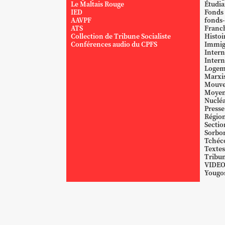
Le Maltais Rouge
Étudi
IED
Fonds
AAVPF
fonds-
ATS
Franc
Collection de Tribune Socialiste
Histoi
Conférences audio du CPFS
Immig
Intern
Intern
Logem
Marxi
Mouve
Moyen
Nucléa
Presse
Région
Sectio
Sorbo
Tchéc
Textes
Tribun
VIDE
Yougos