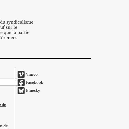
s du syndicalisme
uf sur le
te que la partie
éférences
Vimeo
Facebook
Bluesky
e de
on de