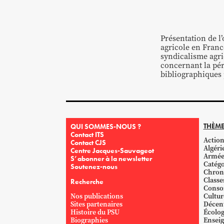
Présentation de l’
agricole en France
syndicalisme agric
concernant la pér
bibliographiques 
THÈME
QUI SOMMES-NOUS ?
Contact ITS
Action
Contact CJS
Algéri
Centre Jacques-Sauvageot
Armé
S’abonner à la newsletter
Catégo
Soutenez-nous
Chron
Classe
Recherche
Conso
Nos publications
Cultur
Sites partenaires
Décent
Histoire du PSU
Écolog
Biographies
Ensei