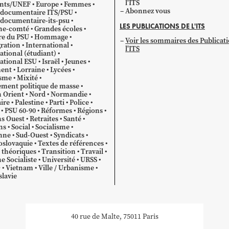
l'ITS
ants/UNEF
Europe
Femmes
Abonnez vous
 documentaire ITS/PSU
documentaire-its-psu
LES PUBLICATIONS DE L'ITS
he-comté
Grandes écoles
re du PSU
Hommage
Voir les sommaires des Publicat
ration
International
l'ITS
ational (étudiant)
ational ESU
Israël
Jeunes
ent
Lorraine
Lycées
sme
Mixité
ment politique de masse
 Orient
Nord
Normandie
ire
Palestine
Parti
Police
PSU 60-90
Réformes
Régions
s Ouest
Retraites
Santé
ns
Social
Socialisme
nne
Sud-Ouest
Syndicats
oslovaquie
Textes de références
 théoriques
Transition
Travail
e Socialiste
Université
URSS
O
Vietnam
Ville / Urbanisme
lavie
40 rue de Malte, 75011 Paris