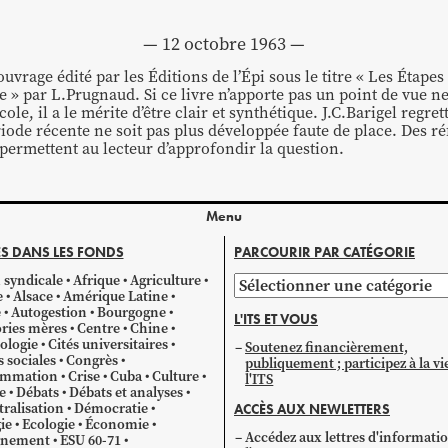
12 octobre 1963
ouvrage édité par les Éditions de l’Épi sous le titre « Les Étape
 » par L.Prugnaud. Si ce livre n’apporte pas un point de vue ne
ole, il a le mérite d’être clair et synthétique. J.C.Barigel regret
iode récente ne soit pas plus développée faute de place. Des r
permettent au lecteur d’approfondir la question.
Menu
S DANS LES FONDS
PARCOURIR PAR CATÉGORIE
 syndicale
Afrique
Agriculture
Parcourir
e
Alsace
Amérique Latine
par
e
Autogestion
Bourgogne
L'ITS ET VOUS
catégorie
ries mères
Centre
Chine
ologie
Cités universitaires
Soutenez financièrement,
s sociales
Congrès
publiquement ; participez à la vi
mmation
Crise
Cuba
Culture
l'ITS
e
Débats
Débats et analyses
ralisation
Démocratie
ACCÈS AUX NEWLETTERS
ie
Ecologie
Économie
Accédez aux lettres d'informati
gnement
ESU 60-71