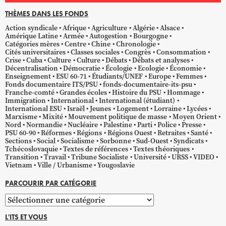
THÈMES DANS LES FONDS
Action syndicale
Afrique
Agriculture
Algérie
Alsace
Amérique Latine
Armée
Autogestion
Bourgogne
Catégories mères
Centre
Chine
Chronologie
Cités universitaires
Classes sociales
Congrès
Consommation
Crise
Cuba
Culture
Culture
Débats
Débats et analyses
Décentralisation
Démocratie
Écologie
Ecologie
Économie
Enseignement
ESU 60-71
Étudiants/UNEF
Europe
Femmes
Fonds documentaire ITS/PSU
fonds-documentaire-its-psu
Franche-comté
Grandes écoles
Histoire du PSU
Hommage
Immigration
International
International (étudiant)
International ESU
Israël
Jeunes
Logement
Lorraine
Lycées
Marxisme
Mixité
Mouvement politique de masse
Moyen Orient
Nord
Normandie
Nucléaire
Palestine
Parti
Police
Presse
PSU 60-90
Réformes
Régions
Régions Ouest
Retraites
Santé
Sections
Social
Socialisme
Sorbonne
Sud-Ouest
Syndicats
Tchécoslovaquie
Textes de références
Textes théoriques
Transition
Travail
Tribune Socialiste
Université
URSS
VIDEO
Vietnam
Ville / Urbanisme
Yougoslavie
PARCOURIR PAR CATÉGORIE
Parcourir
par
L'ITS ET VOUS
catégorie