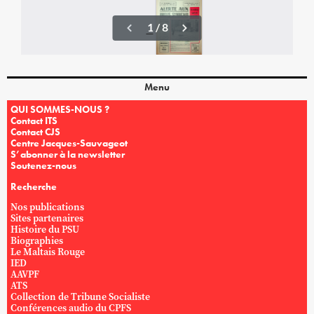
Menu
QUI SOMMES-NOUS ?
Contact ITS
Contact CJS
Centre Jacques-Sauvageot
S’abonner à la newsletter
Soutenez-nous
Recherche
Nos publications
Sites partenaires
Histoire du PSU
Biographies
Le Maltais Rouge
IED
AAVPF
ATS
Collection de Tribune Socialiste
Conférences audio du CPFS