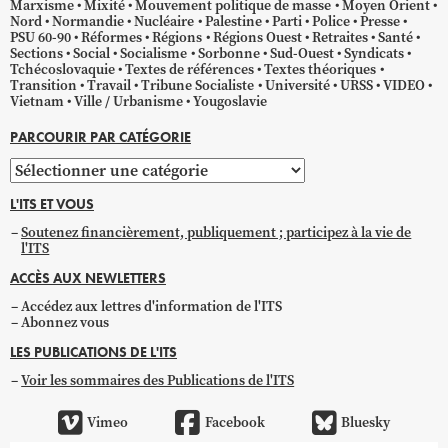
Marxisme
Mixité
Mouvement politique de masse
Moyen Orient
Nord
Normandie
Nucléaire
Palestine
Parti
Police
Presse
PSU 60-90
Réformes
Régions
Régions Ouest
Retraites
Santé
Sections
Social
Socialisme
Sorbonne
Sud-Ouest
Syndicats
Tchécoslovaquie
Textes de références
Textes théoriques
Transition
Travail
Tribune Socialiste
Université
URSS
VIDEO
Vietnam
Ville / Urbanisme
Yougoslavie
PARCOURIR PAR CATÉGORIE
Parcourir
par
L'ITS ET VOUS
catégorie
Soutenez financièrement, publiquement ; participez à la vie de
l'ITS
ACCÈS AUX NEWLETTERS
Accédez aux lettres d'information de l'ITS
Abonnez vous
LES PUBLICATIONS DE L'ITS
Voir les sommaires des Publications de l'ITS
Vimeo
Facebook
Bluesky