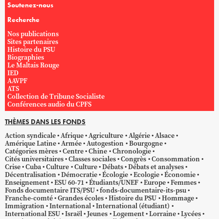
Soutenez-nous
Recherche
Nos publications
Sites partenaires
Histoire du PSU
Biographies
Le Maltais Rouge
IED
AAVPF
ATS
Collection de Tribune Socialiste
Conférences audio du CPFS
THÈMES DANS LES FONDS
Action syndicale
Afrique
Agriculture
Algérie
Alsace
Amérique Latine
Armée
Autogestion
Bourgogne
Catégories mères
Centre
Chine
Chronologie
Cités universitaires
Classes sociales
Congrès
Consommation
Crise
Cuba
Culture
Culture
Débats
Débats et analyses
Décentralisation
Démocratie
Écologie
Ecologie
Économie
Enseignement
ESU 60-71
Étudiants/UNEF
Europe
Femmes
Fonds documentaire ITS/PSU
fonds-documentaire-its-psu
Franche-comté
Grandes écoles
Histoire du PSU
Hommage
Immigration
International
International (étudiant)
International ESU
Israël
Jeunes
Logement
Lorraine
Lycées