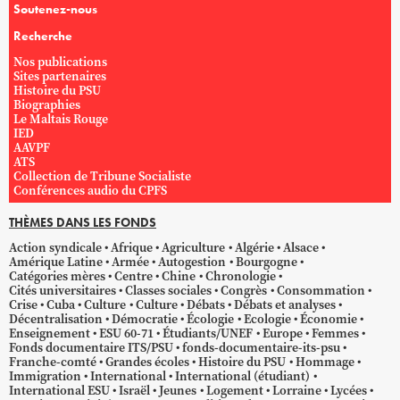
Soutenez-nous
Recherche
Nos publications
Sites partenaires
Histoire du PSU
Biographies
Le Maltais Rouge
IED
AAVPF
ATS
Collection de Tribune Socialiste
Conférences audio du CPFS
THÈMES DANS LES FONDS
Action syndicale
Afrique
Agriculture
Algérie
Alsace
Amérique Latine
Armée
Autogestion
Bourgogne
Catégories mères
Centre
Chine
Chronologie
Cités universitaires
Classes sociales
Congrès
Consommation
Crise
Cuba
Culture
Culture
Débats
Débats et analyses
Décentralisation
Démocratie
Écologie
Ecologie
Économie
Enseignement
ESU 60-71
Étudiants/UNEF
Europe
Femmes
Fonds documentaire ITS/PSU
fonds-documentaire-its-psu
Franche-comté
Grandes écoles
Histoire du PSU
Hommage
Immigration
International
International (étudiant)
International ESU
Israël
Jeunes
Logement
Lorraine
Lycées