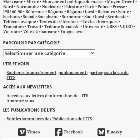
Marxisme
Mixité
Mouvement politique de masse
Moyen Orient
Nord
Normandie
Nucléaire
Palestine
Parti
Police
Presse
PSU 60-90
Réformes
Régions
Régions Ouest
Retraites
Santé
Sections
Social
Socialisme
Sorbonne
Sud-Ouest
Syndicats
Tchécoslovaquie
Textes de références
Textes théoriques
Transition
Travail
Tribune Socialiste
Université
URSS
VIDEO
Vietnam
Ville / Urbanisme
Yougoslavie
PARCOURIR PAR CATÉGORIE
Parcourir
par
L'ITS ET VOUS
catégorie
Soutenez financièrement, publiquement ; participez à la vie de
l'ITS
ACCÈS AUX NEWLETTERS
Accédez aux lettres d'information de l'ITS
Abonnez vous
LES PUBLICATIONS DE L'ITS
Voir les sommaires des Publications de l'ITS
Vimeo
Facebook
Bluesky