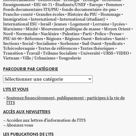
Enseignement
ESU 60-71
Étudiants/UNEF
Europe
Femmes
Fonds documentaire ITS/PSU
fonds-documentaire-its-psu
Franche-comté
Grandes écoles
Histoire du PSU
Hommage
Immigration
International
International (étudiant)
International ESU
Israël
Jeunes
Logement
Lorraine
Lycées
Marxisme
Mixité
Mouvement politique de masse
Moyen Orient
Nord
Normandie
Nucléaire
Palestine
Parti
Police
Presse
PSU 60-90
Réformes
Régions
Régions Ouest
Retraites
Santé
Sections
Social
Socialisme
Sorbonne
Sud-Ouest
Syndicats
Tchécoslovaquie
Textes de références
Textes théoriques
Transition
Travail
Tribune Socialiste
Université
URSS
VIDEO
Vietnam
Ville / Urbanisme
Yougoslavie
PARCOURIR PAR CATÉGORIE
Parcourir
par
L'ITS ET VOUS
catégorie
Soutenez financièrement, publiquement ; participez à la vie de
l'ITS
ACCÈS AUX NEWLETTERS
Accédez aux lettres d'information de l'ITS
Abonnez vous
LES PUBLICATIONS DE L'ITS