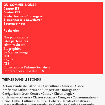
QUI SOMMES-NOUS ?
Contact ITS
Contact CJS
Centre Jacques-Sauvageot
S’abonner à la newsletter
Soutenez-nous
Recherche
Nos publications
Sites partenaires
Histoire du PSU
Biographies
Le Maltais Rouge
IED
AAVPF
ATS
Collection de Tribune Socialiste
Conférences audio du CPFS
THÈMES DANS LES FONDS
Action syndicale
Afrique
Agriculture
Algérie
Alsace
Amérique Latine
Armée
Autogestion
Bourgogne
Catégories mères
Centre
Chine
Chronologie
Cités universitaires
Classes sociales
Congrès
Consommation
Crise
Cuba
Culture
Culture
Débats
Débats et analyses
Décentralisation
Démocratie
Écologie
Ecologie
Économie