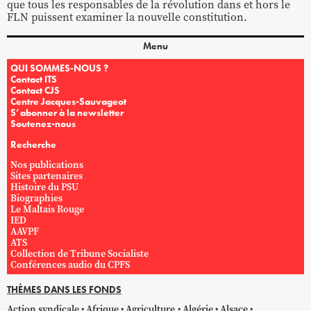
que tous les responsables de la révolution dans et hors le
FLN puissent examiner la nouvelle constitution.
Menu
QUI SOMMES-NOUS ?
Contact ITS
Contact CJS
Centre Jacques-Sauvageot
S’abonner à la newsletter
Soutenez-nous
Recherche
Nos publications
Sites partenaires
Histoire du PSU
Biographies
Le Maltais Rouge
IED
AAVPF
ATS
Collection de Tribune Socialiste
Conférences audio du CPFS
THÈMES DANS LES FONDS
Action syndicale
Afrique
Agriculture
Algérie
Alsace