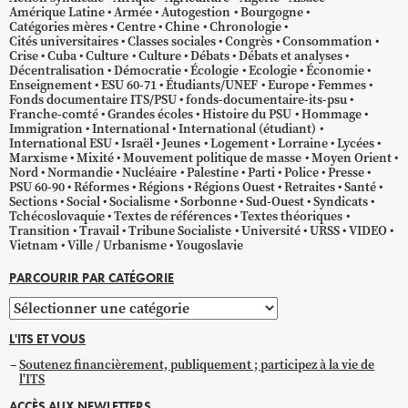
Amérique Latine
Armée
Autogestion
Bourgogne
Catégories mères
Centre
Chine
Chronologie
Cités universitaires
Classes sociales
Congrès
Consommation
Crise
Cuba
Culture
Culture
Débats
Débats et analyses
Décentralisation
Démocratie
Écologie
Ecologie
Économie
Enseignement
ESU 60-71
Étudiants/UNEF
Europe
Femmes
Fonds documentaire ITS/PSU
fonds-documentaire-its-psu
Franche-comté
Grandes écoles
Histoire du PSU
Hommage
Immigration
International
International (étudiant)
International ESU
Israël
Jeunes
Logement
Lorraine
Lycées
Marxisme
Mixité
Mouvement politique de masse
Moyen Orient
Nord
Normandie
Nucléaire
Palestine
Parti
Police
Presse
PSU 60-90
Réformes
Régions
Régions Ouest
Retraites
Santé
Sections
Social
Socialisme
Sorbonne
Sud-Ouest
Syndicats
Tchécoslovaquie
Textes de références
Textes théoriques
Transition
Travail
Tribune Socialiste
Université
URSS
VIDEO
Vietnam
Ville / Urbanisme
Yougoslavie
PARCOURIR PAR CATÉGORIE
Parcourir
par
L'ITS ET VOUS
catégorie
Soutenez financièrement, publiquement ; participez à la vie de
l'ITS
ACCÈS AUX NEWLETTERS