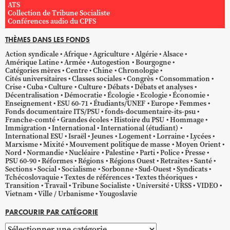
ATS
Collection de Tribune Socialiste
Conférences audio du CPFS
THÈMES DANS LES FONDS
Action syndicale
Afrique
Agriculture
Algérie
Alsace
Amérique Latine
Armée
Autogestion
Bourgogne
Catégories mères
Centre
Chine
Chronologie
Cités universitaires
Classes sociales
Congrès
Consommation
Crise
Cuba
Culture
Culture
Débats
Débats et analyses
Décentralisation
Démocratie
Écologie
Ecologie
Économie
Enseignement
ESU 60-71
Étudiants/UNEF
Europe
Femmes
Fonds documentaire ITS/PSU
fonds-documentaire-its-psu
Franche-comté
Grandes écoles
Histoire du PSU
Hommage
Immigration
International
International (étudiant)
International ESU
Israël
Jeunes
Logement
Lorraine
Lycées
Marxisme
Mixité
Mouvement politique de masse
Moyen Orient
Nord
Normandie
Nucléaire
Palestine
Parti
Police
Presse
PSU 60-90
Réformes
Régions
Régions Ouest
Retraites
Santé
Sections
Social
Socialisme
Sorbonne
Sud-Ouest
Syndicats
Tchécoslovaquie
Textes de références
Textes théoriques
Transition
Travail
Tribune Socialiste
Université
URSS
VIDEO
Vietnam
Ville / Urbanisme
Yougoslavie
PARCOURIR PAR CATÉGORIE
Parcourir