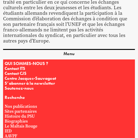
traité en particulier en ce qui concerne les échanges
culturels entre les deux jeunesses et les étudiants. Les
étudiants allemands revendiquent la participation à la
Commission d’élaboration des échanges à condition que
son partenaire français soit l’UNEF et que les échanges
franco-allemands ne limitent pas les activités
internationales du syndicat, en particulier avec tous les
autres pays d’Europe.
Menu
QUI SOMMES-NOUS ?
Contact ITS
Contact CJS
Centre Jacques-Sauvageot
S’abonner à la newsletter
Soutenez-nous
Recherche
Nos publications
Sites partenaires
Histoire du PSU
Biographies
Le Maltais Rouge
IED
AAVPF