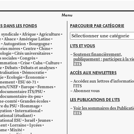
Menu
S DANS LES FONDS
PARCOURIR PAR CATÉGORIE
 syndicale
Afrique
Agriculture
Parcourir
e
Alsace
Amérique Latine
par
e
Autogestion
Bourgogne
L'ITS ET VOUS
catégorie
ries mères
Centre
Chine
ologie
Cités universitaires
Soutenez financièrement,
s sociales
Congrès
publiquement ; participez à la vi
mmation
Crise
Cuba
Culture
l'ITS
e
Débats
Débats et analyses
ralisation
Démocratie
ACCÈS AUX NEWLETTERS
ie
Ecologie
Économie
Accédez aux lettres d'informati
gnement
ESU 60-71
l'ITS
ants/UNEF
Europe
Femmes
Abonnez vous
 documentaire ITS/PSU
documentaire-its-psu
LES PUBLICATIONS DE L'ITS
he-comté
Grandes écoles
re du PSU
Hommage
Voir les sommaires des Publicat
ration
International
l'ITS
ational (étudiant)
ational ESU
Israël
Jeunes
ent
Lorraine
Lycées
sme
Mixité