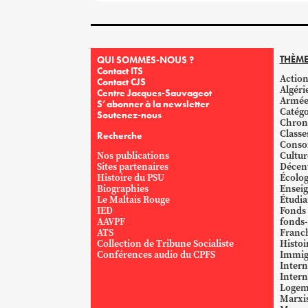
THÈME
QUI SOMMES-NOUS ?
Contact ITS
Action
Contact CJS
Algéri
Centre Jacques-Sauvageot
Armé
S’abonner à la newsletter
Catégo
Soutenez-nous
Chron
Classe
Recherche
Conso
Nos publications
Cultur
Sites partenaires
Décent
Histoire du PSU
Écolog
Biographies
Ensei
Le Maltais Rouge
Étudi
IED
Fonds
AAVPF
fonds-
ATS
Franc
Collection de Tribune Socialiste
Histoi
Conférences audio du CPFS
Immig
Intern
Intern
Logem
Marxi