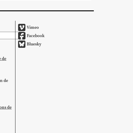
Vimeo
Facebook
Bluesky
e de
on de
ions de