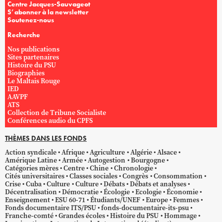
Centre Jacques-Sauvageot
S’abonner à la newsletter
Soutenez-nous
Recherche
Nos publications
Sites partenaires
Histoire du PSU
Biographies
Le Maltais Rouge
IED
AAVPF
ATS
Collection de Tribune Socialiste
Conférences audio du CPFS
THÈMES DANS LES FONDS
Action syndicale
Afrique
Agriculture
Algérie
Alsace
Amérique Latine
Armée
Autogestion
Bourgogne
Catégories mères
Centre
Chine
Chronologie
Cités universitaires
Classes sociales
Congrès
Consommation
Crise
Cuba
Culture
Culture
Débats
Débats et analyses
Décentralisation
Démocratie
Écologie
Ecologie
Économie
Enseignement
ESU 60-71
Étudiants/UNEF
Europe
Femmes
Fonds documentaire ITS/PSU
fonds-documentaire-its-psu
Franche-comté
Grandes écoles
Histoire du PSU
Hommage