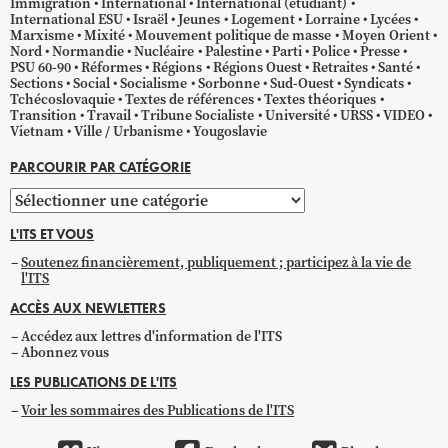
Immigration
International
International (étudiant)
International ESU
Israël
Jeunes
Logement
Lorraine
Lycées
Marxisme
Mixité
Mouvement politique de masse
Moyen Orient
Nord
Normandie
Nucléaire
Palestine
Parti
Police
Presse
PSU 60-90
Réformes
Régions
Régions Ouest
Retraites
Santé
Sections
Social
Socialisme
Sorbonne
Sud-Ouest
Syndicats
Tchécoslovaquie
Textes de références
Textes théoriques
Transition
Travail
Tribune Socialiste
Université
URSS
VIDEO
Vietnam
Ville / Urbanisme
Yougoslavie
PARCOURIR PAR CATÉGORIE
Parcourir
par
L'ITS ET VOUS
catégorie
Soutenez financièrement, publiquement ; participez à la vie de
l'ITS
ACCÈS AUX NEWLETTERS
Accédez aux lettres d'information de l'ITS
Abonnez vous
LES PUBLICATIONS DE L'ITS
Voir les sommaires des Publications de l'ITS