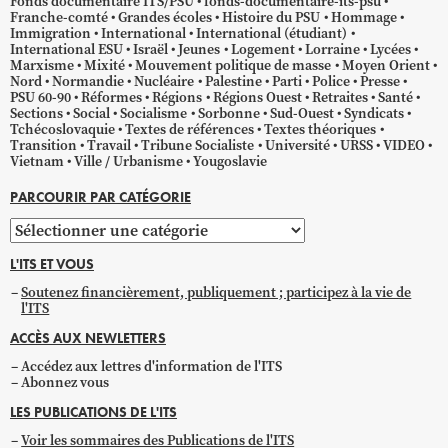
Fonds documentaire ITS/PSU
fonds-documentaire-its-psu
Franche-comté
Grandes écoles
Histoire du PSU
Hommage
Immigration
International
International (étudiant)
International ESU
Israël
Jeunes
Logement
Lorraine
Lycées
Marxisme
Mixité
Mouvement politique de masse
Moyen Orient
Nord
Normandie
Nucléaire
Palestine
Parti
Police
Presse
PSU 60-90
Réformes
Régions
Régions Ouest
Retraites
Santé
Sections
Social
Socialisme
Sorbonne
Sud-Ouest
Syndicats
Tchécoslovaquie
Textes de références
Textes théoriques
Transition
Travail
Tribune Socialiste
Université
URSS
VIDEO
Vietnam
Ville / Urbanisme
Yougoslavie
PARCOURIR PAR CATÉGORIE
Parcourir
par
L'ITS ET VOUS
catégorie
Soutenez financièrement, publiquement ; participez à la vie de
l'ITS
ACCÈS AUX NEWLETTERS
Accédez aux lettres d'information de l'ITS
Abonnez vous
LES PUBLICATIONS DE L'ITS
Voir les sommaires des Publications de l'ITS