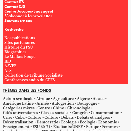
Contact ITS
Contact CJS
Centre Jacques-Sauvageot
S’abonner à la newsletter
Soutenez-nous
Recherche
Nos publications
Sites partenaires
Histoire du PSU
Biographies
Le Maltais Rouge
IED
AAVPF
ATS
Collection de Tribune Socialiste
Conférences audio du CPFS
THÈMES DANS LES FONDS
Action syndicale
Afrique
Agriculture
Algérie
Alsace
Amérique Latine
Armée
Autogestion
Bourgogne
Catégories mères
Centre
Chine
Chronologie
Cités universitaires
Classes sociales
Congrès
Consommation
Crise
Cuba
Culture
Culture
Débats
Débats et analyses
Décentralisation
Démocratie
Écologie
Ecologie
Économie
Enseignement
ESU 60-71
Étudiants/UNEF
Europe
Femmes