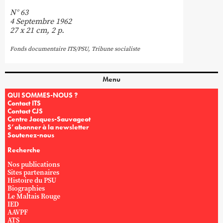
N° 63
4 Septembre 1962
27 x 21 cm, 2 p.
Fonds documentaire ITS/PSU
,
Tribune socialiste
Menu
QUI SOMMES-NOUS ?
Contact ITS
Contact CJS
Centre Jacques-Sauvageot
S’abonner à la newsletter
Soutenez-nous
Recherche
Nos publications
Sites partenaires
Histoire du PSU
Biographies
Le Maltais Rouge
IED
AAVPF
ATS