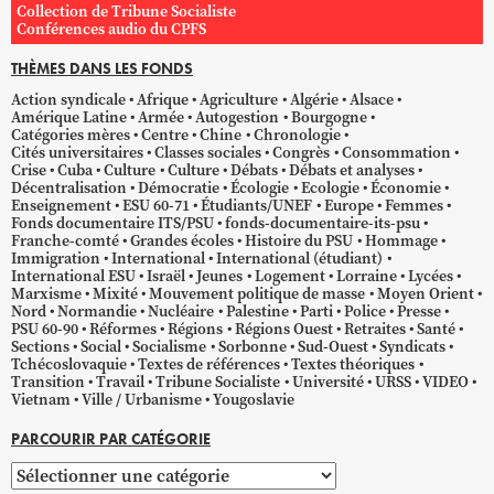
Collection de Tribune Socialiste
Conférences audio du CPFS
THÈMES DANS LES FONDS
Action syndicale
Afrique
Agriculture
Algérie
Alsace
Amérique Latine
Armée
Autogestion
Bourgogne
Catégories mères
Centre
Chine
Chronologie
Cités universitaires
Classes sociales
Congrès
Consommation
Crise
Cuba
Culture
Culture
Débats
Débats et analyses
Décentralisation
Démocratie
Écologie
Ecologie
Économie
Enseignement
ESU 60-71
Étudiants/UNEF
Europe
Femmes
Fonds documentaire ITS/PSU
fonds-documentaire-its-psu
Franche-comté
Grandes écoles
Histoire du PSU
Hommage
Immigration
International
International (étudiant)
International ESU
Israël
Jeunes
Logement
Lorraine
Lycées
Marxisme
Mixité
Mouvement politique de masse
Moyen Orient
Nord
Normandie
Nucléaire
Palestine
Parti
Police
Presse
PSU 60-90
Réformes
Régions
Régions Ouest
Retraites
Santé
Sections
Social
Socialisme
Sorbonne
Sud-Ouest
Syndicats
Tchécoslovaquie
Textes de références
Textes théoriques
Transition
Travail
Tribune Socialiste
Université
URSS
VIDEO
Vietnam
Ville / Urbanisme
Yougoslavie
PARCOURIR PAR CATÉGORIE
Parcourir
par