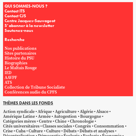
QUI SOMMES-NOUS ?
Contact ITS
Contact CJS
Centre Jacques-Sauvageot
S’abonner à la newsletter
Soutenez-nous
Recherche
Nos publications
Sites partenaires
Histoire du PSU
Biographies
Le Maltais Rouge
IED
AAVPF
ATS
Collection de Tribune Socialiste
Conférences audio du CPFS
THÈMES DANS LES FONDS
Action syndicale
Afrique
Agriculture
Algérie
Alsace
Amérique Latine
Armée
Autogestion
Bourgogne
Catégories mères
Centre
Chine
Chronologie
Cités universitaires
Classes sociales
Congrès
Consommation
Crise
Cuba
Culture
Culture
Débats
Débats et analyses
Décentralisation
Démocratie
Écologie
Ecologie
Économie