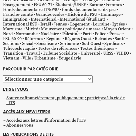
Enseignement
ESU 60-71
Étudiants/UNEF
Europe
Femmes
Fonds documentaire ITS/PSU
fonds-documentaire-its-psu
Franche-comté
Grandes écoles
Histoire du PSU
Hommage
Immigration
International
International (étudiant)
International ESU
Israël
Jeunes
Logement
Lorraine
Lycées
Marxisme
Mixité
Mouvement politique de masse
Moyen Orient
Nord
Normandie
Nucléaire
Palestine
Parti
Police
Presse
PSU 60-90
Réformes
Régions
Régions Ouest
Retraites
Santé
Sections
Social
Socialisme
Sorbonne
Sud-Ouest
Syndicats
Tchécoslovaquie
Textes de références
Textes théoriques
Transition
Travail
Tribune Socialiste
Université
URSS
VIDEO
Vietnam
Ville / Urbanisme
Yougoslavie
PARCOURIR PAR CATÉGORIE
Parcourir
par
L'ITS ET VOUS
catégorie
Soutenez financièrement, publiquement ; participez à la vie de
l'ITS
ACCÈS AUX NEWLETTERS
Accédez aux lettres d'information de l'ITS
Abonnez vous
LES PUBLICATIONS DE L'ITS