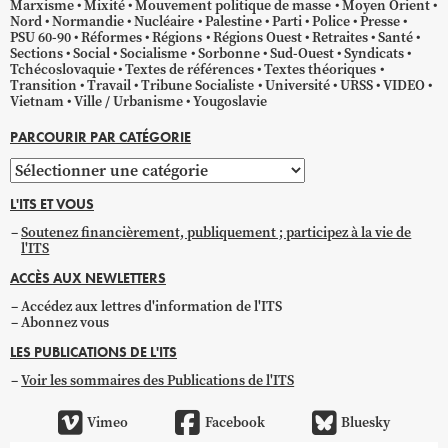
Marxisme
Mixité
Mouvement politique de masse
Moyen Orient
Nord
Normandie
Nucléaire
Palestine
Parti
Police
Presse
PSU 60-90
Réformes
Régions
Régions Ouest
Retraites
Santé
Sections
Social
Socialisme
Sorbonne
Sud-Ouest
Syndicats
Tchécoslovaquie
Textes de références
Textes théoriques
Transition
Travail
Tribune Socialiste
Université
URSS
VIDEO
Vietnam
Ville / Urbanisme
Yougoslavie
PARCOURIR PAR CATÉGORIE
Parcourir
par
L'ITS ET VOUS
catégorie
Soutenez financièrement, publiquement ; participez à la vie de
l'ITS
ACCÈS AUX NEWLETTERS
Accédez aux lettres d'information de l'ITS
Abonnez vous
LES PUBLICATIONS DE L'ITS
Voir les sommaires des Publications de l'ITS
Vimeo
Facebook
Bluesky