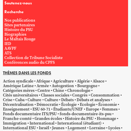
Soutenez-nous
Recherche
Nos publications
Sites partenaires
Histoire du PSU
Biographies
Le Maltais Rouge
IED
AAVPF
ATS
Collection de Tribune Socialiste
Conférences audio du CPFS
THÈMES DANS LES FONDS
Action syndicale
Afrique
Agriculture
Algérie
Alsace
Amérique Latine
Armée
Autogestion
Bourgogne
Catégories mères
Centre
Chine
Chronologie
Cités universitaires
Classes sociales
Congrès
Consommation
Crise
Cuba
Culture
Culture
Débats
Débats et analyses
Décentralisation
Démocratie
Écologie
Ecologie
Économie
Enseignement
ESU 60-71
Étudiants/UNEF
Europe
Femmes
Fonds documentaire ITS/PSU
fonds-documentaire-its-psu
Franche-comté
Grandes écoles
Histoire du PSU
Hommage
Immigration
International
International (étudiant)
International ESU
Israël
Jeunes
Logement
Lorraine
Lycées