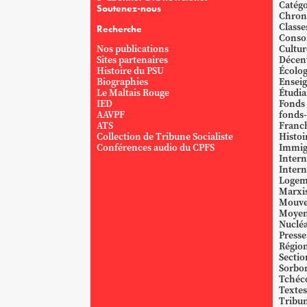
Catégo
Soutenez-nous
Chron
Classe
Recherche
Conso
Nos publications
Cultur
Sites partenaires
Décent
Histoire du PSU
Écolog
Biographies
Ensei
Le Maltais Rouge
Étudi
IED
Fonds
AAVPF
fonds-
ATS
Franc
Collection de Tribune Socialiste
Histoi
Conférences audio du CPFS
Immig
Intern
Intern
Logem
Marxi
Mouve
Moyen
Nucléa
Presse
Région
Sectio
Sorbo
Tchéc
Textes
Tribun