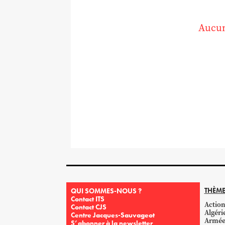
Aucun
THÈME
QUI SOMMES-NOUS ?
Contact ITS
Action
Contact CJS
Algéri
Centre Jacques-Sauvageot
Armé
S’abonner à la newsletter