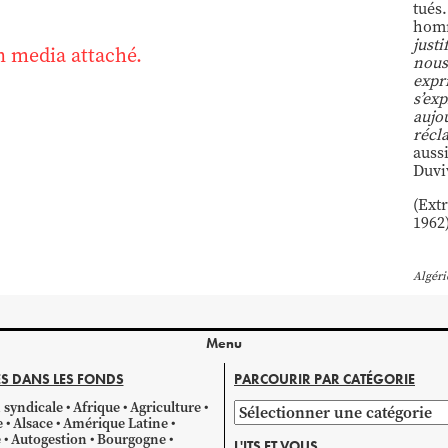
tués.
homm
justi
 media attaché.
nous
expr
s’ex
aujo
récl
aussi
Duviv
(Ext
1962
Algéri
Menu
S DANS LES FONDS
PARCOURIR PAR CATÉGORIE
 syndicale
Afrique
Agriculture
Parcourir
e
Alsace
Amérique Latine
par
e
Autogestion
Bourgogne
L'ITS ET VOUS