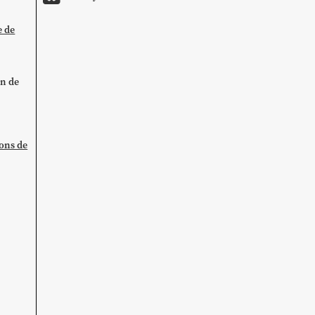
e de
on de
ions de