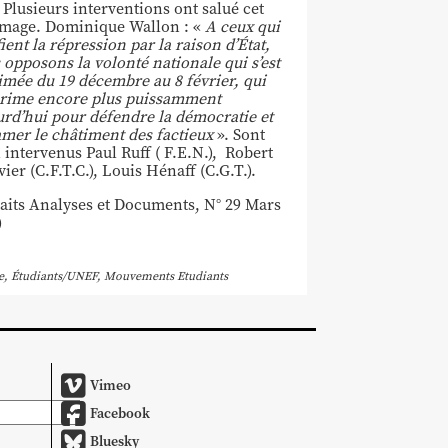
 Plusieurs interventions ont salué cet
age. Dominique Wallon : «
A ceux qui
fient la répression par la raison d’État,
 opposons la volonté nationale qui s’est
imée du 19 décembre au 8 février, qui
prime encore plus puissamment
urd’hui pour défendre la démocratie et
amer le châtiment des factieux
». Sont
 intervenus Paul Ruff ( F.E.N.), Robert
ier (C.F.T.C.), Louis Hénaff (C.G.T.).
raits Analyses et Documents, N° 29 Mars
)
e
,
Étudiants/UNEF
,
Mouvements Etudiants
Vimeo
Facebook
Bluesky