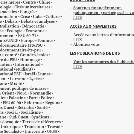
catégorie
ries mères
Centre
Chine
ologie
Cités universitaires
Soutenez financièrement,
s sociales
Congrès
publiquement ; participez à la vi
mmation
Crise
Cuba
Culture
l'ITS
e
Débats
Débats et analyses
ralisation
Démocratie
ACCÈS AUX NEWLETTERS
ie
Ecologie
Économie
Accédez aux lettres d'informati
gnement
ESU 60-71
l'ITS
ants/UNEF
Europe
Femmes
Abonnez vous
 documentaire ITS/PSU
documentaire-its-psu
LES PUBLICATIONS DE L'ITS
he-comté
Grandes écoles
re du PSU
Hommage
Voir les sommaires des Publicat
ration
International
l'ITS
ational (étudiant)
ational ESU
Israël
Jeunes
ent
Lorraine
Lycées
sme
Mixité
ment politique de masse
 Orient
Nord
Normandie
ire
Palestine
Parti
Police
PSU 60-90
Réformes
Régions
s Ouest
Retraites
Santé
ns
Social
Socialisme
nne
Sud-Ouest
Syndicats
oslovaquie
Textes de références
 théoriques
Transition
Travail
e Socialiste
Université
URSS