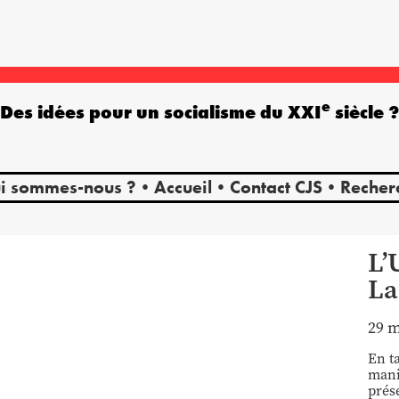
e
Des idées pour un socialisme du XXI
siècle 
i sommes-nous ?
Accueil
Contact CJS
Recher
L’
La
29 m
En t
manif
prés