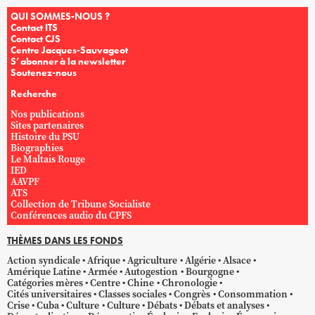
QUI SOMMES-NOUS ?
Contact ITS
Contact CJS
Centre Jacques-Sauvageot
S’abonner à la newsletter
Soutenez-nous
Recherche
Nos publications
Sites partenaires
Histoire du PSU
Biographies
Le Maltais Rouge
IED
AAVPF
ATS
Collection de Tribune Socialiste
Conférences audio du CPFS
THÈMES DANS LES FONDS
Action syndicale
Afrique
Agriculture
Algérie
Alsace
Amérique Latine
Armée
Autogestion
Bourgogne
Catégories mères
Centre
Chine
Chronologie
Cités universitaires
Classes sociales
Congrès
Consommation
Crise
Cuba
Culture
Culture
Débats
Débats et analyses