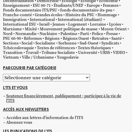
Décentralisation
Démocratie
Écologie
Ecologie
Économie
Enseignement
ESU 60-71
Étudiants/UNEF
Europe
Femmes
Fonds documentaire ITS/PSU
fonds-documentaire-its-psu
Franche-comté
Grandes écoles
Histoire du PSU
Hommage
Immigration
International
International (étudiant)
International ESU
Israël
Jeunes
Logement
Lorraine
Lycées
Marxisme
Mixité
Mouvement politique de masse
Moyen Orient
Nord
Normandie
Nucléaire
Palestine
Parti
Police
Presse
PSU 60-90
Réformes
Régions
Régions Ouest
Retraites
Santé
Sections
Social
Socialisme
Sorbonne
Sud-Ouest
Syndicats
Tchécoslovaquie
Textes de références
Textes théoriques
Transition
Travail
Tribune Socialiste
Université
URSS
VIDEO
Vietnam
Ville / Urbanisme
Yougoslavie
PARCOURIR PAR CATÉGORIE
Parcourir
par
L'ITS ET VOUS
catégorie
Soutenez financièrement, publiquement ; participez à la vie de
l'ITS
ACCÈS AUX NEWLETTERS
Accédez aux lettres d'information de l'ITS
Abonnez vous
LES PUBLICATIONS DE L'ITS