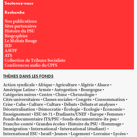
Soutenez-nous
Recherche
Nos publications
Sites partenaires
Histoire du PSU
Biographies
Le Maltais Rouge
IED
AAVPF
ATS
Collection de Tribune Socialiste
Conférences audio du CPFS
THÈMES DANS LES FONDS
Action syndicale
Afrique
Agriculture
Algérie
Alsace
Amérique Latine
Armée
Autogestion
Bourgogne
Catégories mères
Centre
Chine
Chronologie
Cités universitaires
Classes sociales
Congrès
Consommation
Crise
Cuba
Culture
Culture
Débats
Débats et analyses
Décentralisation
Démocratie
Écologie
Ecologie
Économie
Enseignement
ESU 60-71
Étudiants/UNEF
Europe
Femmes
Fonds documentaire ITS/PSU
fonds-documentaire-its-psu
Franche-comté
Grandes écoles
Histoire du PSU
Hommage
Immigration
International
International (étudiant)
International ESU
Israël
Jeunes
Logement
Lorraine
Lycées