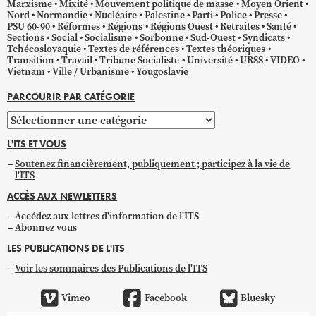
Marxisme
Mixité
Mouvement politique de masse
Moyen Orient
Nord
Normandie
Nucléaire
Palestine
Parti
Police
Presse
PSU 60-90
Réformes
Régions
Régions Ouest
Retraites
Santé
Sections
Social
Socialisme
Sorbonne
Sud-Ouest
Syndicats
Tchécoslovaquie
Textes de références
Textes théoriques
Transition
Travail
Tribune Socialiste
Université
URSS
VIDEO
Vietnam
Ville / Urbanisme
Yougoslavie
PARCOURIR PAR CATÉGORIE
Parcourir
par
L'ITS ET VOUS
catégorie
Soutenez financièrement, publiquement ; participez à la vie de
l'ITS
ACCÈS AUX NEWLETTERS
Accédez aux lettres d'information de l'ITS
Abonnez vous
LES PUBLICATIONS DE L'ITS
Voir les sommaires des Publications de l'ITS
Vimeo
Facebook
Bluesky