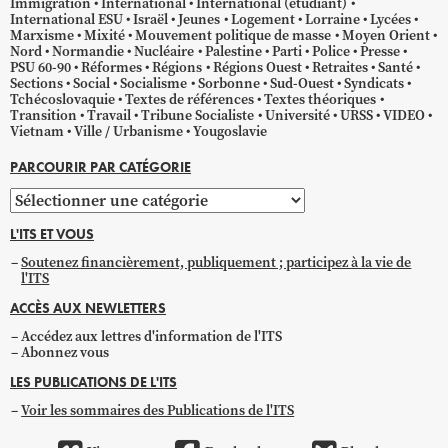
Immigration
International
International (étudiant)
International ESU
Israël
Jeunes
Logement
Lorraine
Lycées
Marxisme
Mixité
Mouvement politique de masse
Moyen Orient
Nord
Normandie
Nucléaire
Palestine
Parti
Police
Presse
PSU 60-90
Réformes
Régions
Régions Ouest
Retraites
Santé
Sections
Social
Socialisme
Sorbonne
Sud-Ouest
Syndicats
Tchécoslovaquie
Textes de références
Textes théoriques
Transition
Travail
Tribune Socialiste
Université
URSS
VIDEO
Vietnam
Ville / Urbanisme
Yougoslavie
PARCOURIR PAR CATÉGORIE
Parcourir
par
L'ITS ET VOUS
catégorie
Soutenez financièrement, publiquement ; participez à la vie de
l'ITS
ACCÈS AUX NEWLETTERS
Accédez aux lettres d'information de l'ITS
Abonnez vous
LES PUBLICATIONS DE L'ITS
Voir les sommaires des Publications de l'ITS