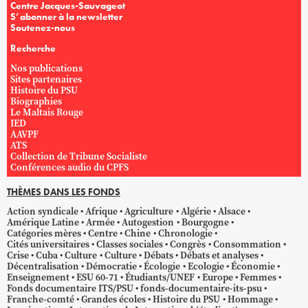
Centre Jacques-Sauvageot
S’abonner à la newsletter
Soutenez-nous
Recherche
Nos publications
Sites partenaires
Histoire du PSU
Biographies
Le Maltais Rouge
IED
AAVPF
ATS
Collection de Tribune Socialiste
Conférences audio du CPFS
THÈMES DANS LES FONDS
Action syndicale
Afrique
Agriculture
Algérie
Alsace
Amérique Latine
Armée
Autogestion
Bourgogne
Catégories mères
Centre
Chine
Chronologie
Cités universitaires
Classes sociales
Congrès
Consommation
Crise
Cuba
Culture
Culture
Débats
Débats et analyses
Décentralisation
Démocratie
Écologie
Ecologie
Économie
Enseignement
ESU 60-71
Étudiants/UNEF
Europe
Femmes
Fonds documentaire ITS/PSU
fonds-documentaire-its-psu
Franche-comté
Grandes écoles
Histoire du PSU
Hommage