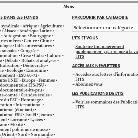
Menu
S DANS LES FONDS
PARCOURIR PAR CATÉGORIE
 syndicale
Afrique
Agriculture
Parcourir
e
Alsace
Amérique Latine
par
e
Autogestion
Bourgogne
L'ITS ET VOUS
catégorie
ries mères
Centre
Chine
ologie
Cités universitaires
Soutenez financièrement,
s sociales
Congrès
publiquement ; participez à la vi
mmation
Crise
Cuba
Culture
l'ITS
e
Débats
Débats et analyses
ralisation
Démocratie
ACCÈS AUX NEWLETTERS
ie
Ecologie
Économie
Accédez aux lettres d'informati
gnement
ESU 60-71
l'ITS
ants/UNEF
Europe
Femmes
Abonnez vous
 documentaire ITS/PSU
documentaire-its-psu
LES PUBLICATIONS DE L'ITS
he-comté
Grandes écoles
re du PSU
Hommage
Voir les sommaires des Publicat
ration
International
l'ITS
ational (étudiant)
ational ESU
Israël
Jeunes
ent
Lorraine
Lycées
sme
Mixité
ment politique de masse
 Orient
Nord
Normandie