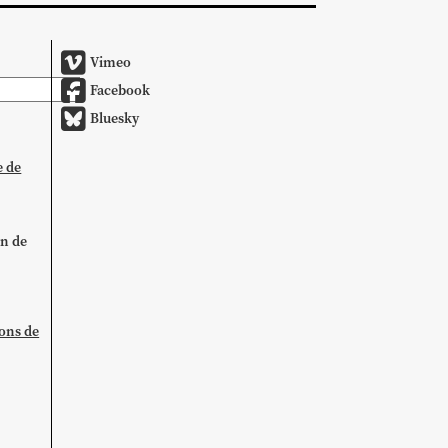
Vimeo
Facebook
Bluesky
e de
on de
ions de