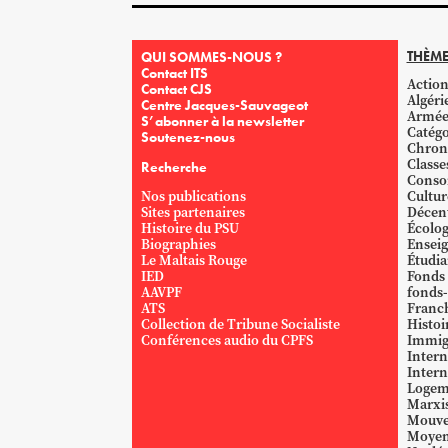
THÈME
QUI SOMMES-NOUS ?
Contact ITS
Action
Contact CJS
Algéri
Centre Jacques-Sauvageot
Armé
S’abonner à la newsletter
Catégo
Soutenez-nous
Chron
Classe
Recherche
Conso
Nos publications
Cultur
Sites partenaires
Décent
Histoire du PSU
Écolog
Biographies
Ensei
Le Maltais Rouge
Étudi
IED
Fonds
AAVPF
fonds-
ATS
Franc
Collection de Tribune Socialiste
Histoi
Conférences audio du CPFS
Immig
Intern
Intern
Logem
Marxi
Mouve
Moyen