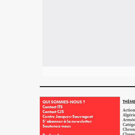
THÈME
QUI SOMMES-NOUS ?
Contact ITS
Action
Contact CJS
Algéri
Centre Jacques-Sauvageot
Armé
S’abonner à la newsletter
Catégo
Soutenez-nous
Chron
Classe