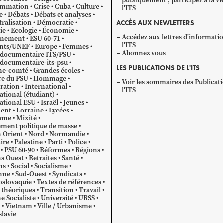
publiquement ; participez à la vi
mmation
Crise
Cuba
Culture
l'ITS
e
Débats
Débats et analyses
ralisation
Démocratie
ACCÈS AUX NEWLETTERS
ie
Ecologie
Économie
Accédez aux lettres d'informati
gnement
ESU 60-71
l'ITS
ants/UNEF
Europe
Femmes
Abonnez vous
 documentaire ITS/PSU
documentaire-its-psu
LES PUBLICATIONS DE L'ITS
he-comté
Grandes écoles
re du PSU
Hommage
Voir les sommaires des Publicat
ration
International
l'ITS
ational (étudiant)
ational ESU
Israël
Jeunes
ent
Lorraine
Lycées
sme
Mixité
ment politique de masse
 Orient
Nord
Normandie
ire
Palestine
Parti
Police
PSU 60-90
Réformes
Régions
s Ouest
Retraites
Santé
ns
Social
Socialisme
nne
Sud-Ouest
Syndicats
oslovaquie
Textes de références
 théoriques
Transition
Travail
e Socialiste
Université
URSS
O
Vietnam
Ville / Urbanisme
lavie