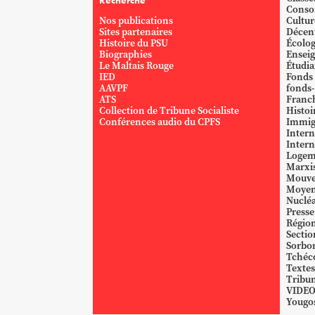
Recherche
Conso
Nos publications
Cultur
Sites partenaires
Décent
Histoire du PSU
Écolog
Biographies
Ensei
Le Maltais Rouge
Étudi
IED
Fonds
AAVPF
fonds-
ATS
Franc
Collection de Tribune Socialiste
Histoi
Conférences audio du CPFS
Immig
Intern
Intern
Logem
Marxi
Mouve
Moyen
Nucléa
Presse
Région
Sectio
Sorbo
Tchéc
Textes
Tribun
VIDE
Yougos