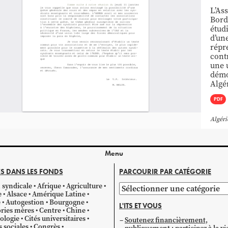
L’As
Bord
étud
d’un
répr
contr
une 
démo
Algé
PDF
Algéri
Menu
S DANS LES FONDS
PARCOURIR PAR CATÉGORIE
 syndicale
Afrique
Agriculture
Parcourir
e
Alsace
Amérique Latine
par
e
Autogestion
Bourgogne
L'ITS ET VOUS
catégorie
ries mères
Centre
Chine
ologie
Cités universitaires
Soutenez financièrement,
s sociales
Congrès