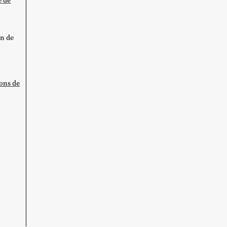
e de
on de
ions de