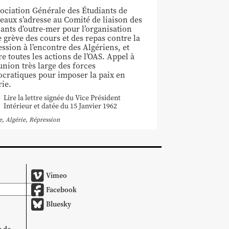
sociation Générale des Étudiants de
eaux s’adresse au Comité de liaison des
iants d’outre-mer pour l’organisation
e grève des cours et des repas contre la
ession à l’encontre des Algériens, et
e toutes les actions de l’OAS. Appel à
union très large des forces
cratiques pour imposer la paix en
rie.
Lire la lettre signée du Vice Président
Intérieur et datée du 15 Janvier 1962
e
,
Algérie
,
Répression
Vimeo
Facebook
Bluesky