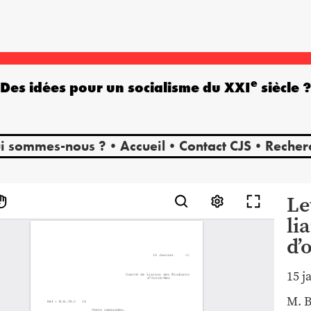
e
Des idées pour un socialisme du XXI
siècle 
i sommes-nous ?
Accueil
Contact CJS
Recher
Le
li
d’
15 j
M.
B