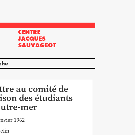
CENTRE
?
JACQUES
SAUVAGEOT
che
ttre au comité de
aison des étudiants
outre-mer
anvier 1962
elin