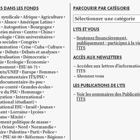
S DANS LES FONDS
PARCOURIR PAR CATÉGORIE
 syndicale
Afrique
Agriculture
Parcourir
e
Alsace
Amérique Latine
par
e
Autogestion
Bourgogne
L'ITS ET VOUS
catégorie
ries mères
Centre
Chine
ologie
Cités universitaires
Soutenez financièrement,
s sociales
Congrès
publiquement ; participez à la vi
mmation
Crise
Cuba
Culture
l'ITS
e
Débats
Débats et analyses
ralisation
Démocratie
ACCÈS AUX NEWLETTERS
ie
Ecologie
Économie
Accédez aux lettres d'informati
gnement
ESU 60-71
l'ITS
ants/UNEF
Europe
Femmes
Abonnez vous
 documentaire ITS/PSU
documentaire-its-psu
LES PUBLICATIONS DE L'ITS
he-comté
Grandes écoles
re du PSU
Hommage
Voir les sommaires des Publicat
ration
International
l'ITS
ational (étudiant)
ational ESU
Israël
Jeunes
ent
Lorraine
Lycées
sme
Mixité
ment politique de masse
 Orient
Nord
Normandie
ire
Palestine
Parti
Police
PSU 60-90
Réformes
Régions