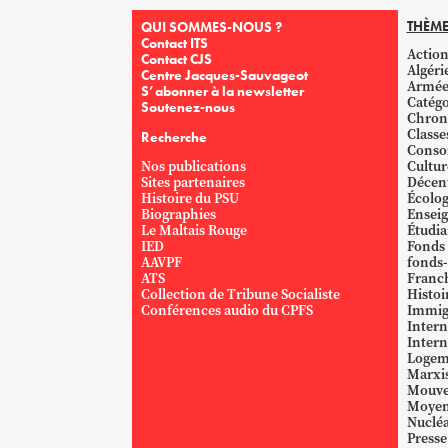
THÈME
QUI SOMMES-NOUS ?
Contact ITS
Action
Contact CJS
Algéri
Centre Jacques-Sauvageot
Armé
S’abonner à la newsletter
Catégo
Soutenez-nous
Chron
Classe
Recherche
Conso
Nos publications
Cultur
Sites partenaires
Décent
Histoire du PSU
Écolog
Biographies
Ensei
Le Maltais Rouge
Étudi
IED
Fonds
AAVPF
fonds-
ATS
Franc
Collection de Tribune Socialiste
Histoi
Conférences audio du CPFS
Immig
Intern
Intern
Logem
Marxi
Mouve
Moyen
Nucléa
Presse