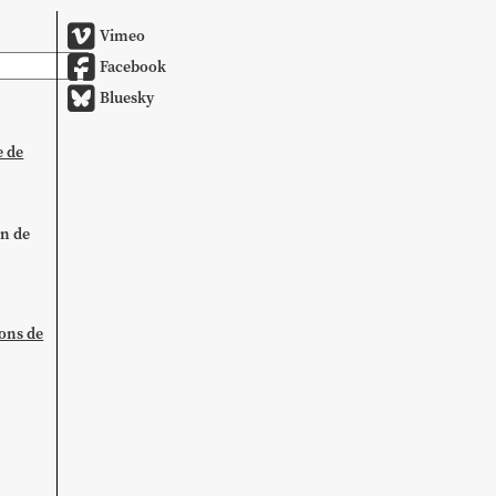
Vimeo
Facebook
Bluesky
e de
on de
ions de