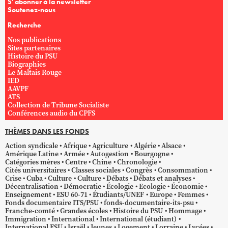
S’abonner à la newsletter
Soutenez-nous
Recherche
Nos publications
Sites partenaires
Histoire du PSU
Biographies
Le Maltais Rouge
IED
AAVPF
ATS
Collection de Tribune Socialiste
Conférences audio du CPFS
THÈMES DANS LES FONDS
Action syndicale
Afrique
Agriculture
Algérie
Alsace
Amérique Latine
Armée
Autogestion
Bourgogne
Catégories mères
Centre
Chine
Chronologie
Cités universitaires
Classes sociales
Congrès
Consommation
Crise
Cuba
Culture
Culture
Débats
Débats et analyses
Décentralisation
Démocratie
Écologie
Ecologie
Économie
Enseignement
ESU 60-71
Étudiants/UNEF
Europe
Femmes
Fonds documentaire ITS/PSU
fonds-documentaire-its-psu
Franche-comté
Grandes écoles
Histoire du PSU
Hommage
Immigration
International
International (étudiant)
International ESU
Israël
Jeunes
Logement
Lorraine
Lycées