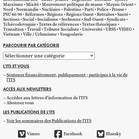
Marxisme
Mixité
Mouvement politique de masse
Moyen Orient
Nord
Normandie
Nucléaire
Palestine
Parti
Police
Presse
PSU 60-90
Réformes
Régions
Régions Ouest
Retraites
Santé
Sections
Social
Socialisme
Sorbonne
Sud-Ouest
Syndicats
Tchécoslovaquie
Textes de références
Textes théoriques
Transition
Travail
Tribune Socialiste
Université
URSS
VIDEO
Vietnam
Ville / Urbanisme
Yougoslavie
PARCOURIR PAR CATÉGORIE
Parcourir
par
L'ITS ET VOUS
catégorie
Soutenez financièrement, publiquement ; participez à la vie de
l'ITS
ACCÈS AUX NEWLETTERS
Accédez aux lettres d'information de l'ITS
Abonnez vous
LES PUBLICATIONS DE L'ITS
Voir les sommaires des Publications de l'ITS
Vimeo
Facebook
Bluesky