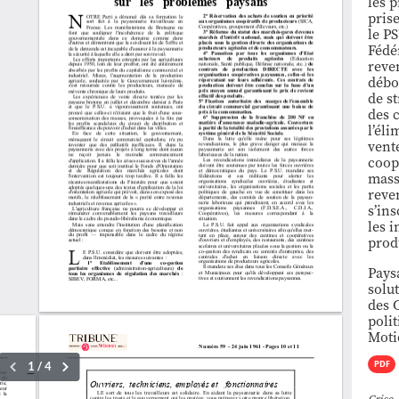
les 
pris
le PS
Fédé
reve
débo
de st
des c
l’él
vent
coop
masse
reve
s’in
les 
prod
Pays
solu
des 
poli
Moti
PDF