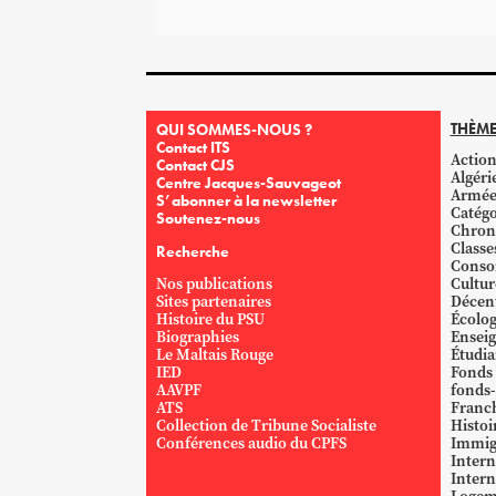
THÈME
QUI SOMMES-NOUS ?
Contact ITS
Action
Contact CJS
Algéri
Centre Jacques-Sauvageot
Armé
S’abonner à la newsletter
Catégo
Soutenez-nous
Chron
Classe
Recherche
Conso
Nos publications
Cultur
Sites partenaires
Décent
Histoire du PSU
Écolog
Biographies
Ensei
Le Maltais Rouge
Étudi
IED
Fonds
AAVPF
fonds-
ATS
Franc
Collection de Tribune Socialiste
Histoi
Conférences audio du CPFS
Immig
Intern
Intern