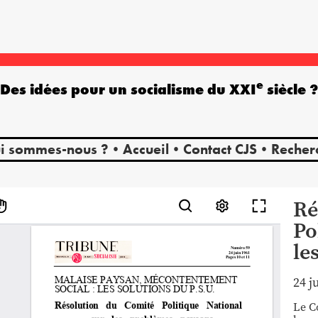
e
Des idées pour un socialisme du XXI
siècle 
i sommes-nous ?
Accueil
Contact CJS
Recher
Ré
Po
le
24 j
Le C