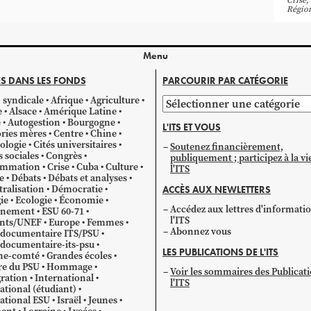
Crise
,
Régio
Menu
S DANS LES FONDS
PARCOURIR PAR CATÉGORIE
 syndicale
Afrique
Agriculture
Parcourir
e
Alsace
Amérique Latine
par
e
Autogestion
Bourgogne
L'ITS ET VOUS
catégorie
ries mères
Centre
Chine
ologie
Cités universitaires
Soutenez financièrement,
s sociales
Congrès
publiquement ; participez à la vi
mmation
Crise
Cuba
Culture
l'ITS
e
Débats
Débats et analyses
ralisation
Démocratie
ACCÈS AUX NEWLETTERS
ie
Ecologie
Économie
Accédez aux lettres d'informati
gnement
ESU 60-71
l'ITS
ants/UNEF
Europe
Femmes
Abonnez vous
 documentaire ITS/PSU
documentaire-its-psu
LES PUBLICATIONS DE L'ITS
he-comté
Grandes écoles
re du PSU
Hommage
Voir les sommaires des Publicat
ration
International
l'ITS
ational (étudiant)
ational ESU
Israël
Jeunes