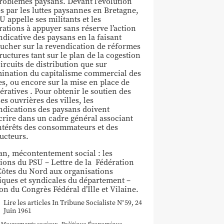
problèmes paysans. Devant l’évolution
es par les luttes paysannes en Bretagne,
U appelle ses militants et les
rations à appuyer sans réserve l’action
ndicative des paysans en la faisant
ucher sur la revendication de réformes
ructures tant sur le plan de la cogestion
ircuits de distribution que sur
imination du capitalisme commercial des
es, ou encore sur la mise en place de
ératives . Pour obtenir le soutien des
s ouvrières des villes, les
ndications des paysans doivent
scrire dans un cadre général associant
intérêts des consommateurs et des
ucteurs.
an, mécontentement social : les
tions du PSU – Lettre de la Fédération
Côtes du Nord aux organisations
tiques et syndicales du département –
on du Congrès Fédéral d’Ille et Vilaine.
Lire les articles In Tribune Socialiste N°59, 24
Juin 1961