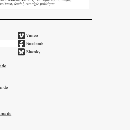
Mouvements sociaux
,
Politique Économique
,
ns Ouest
,
Social
,
stratégie politique
Vimeo
Facebook
Bluesky
e de
on de
ions de