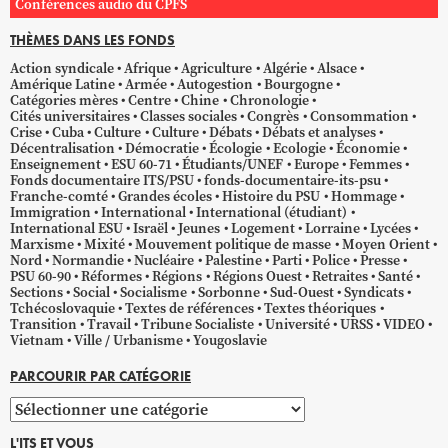
Conférences audio du CPFS
THÈMES DANS LES FONDS
Action syndicale
Afrique
Agriculture
Algérie
Alsace
Amérique Latine
Armée
Autogestion
Bourgogne
Catégories mères
Centre
Chine
Chronologie
Cités universitaires
Classes sociales
Congrès
Consommation
Crise
Cuba
Culture
Culture
Débats
Débats et analyses
Décentralisation
Démocratie
Écologie
Ecologie
Économie
Enseignement
ESU 60-71
Étudiants/UNEF
Europe
Femmes
Fonds documentaire ITS/PSU
fonds-documentaire-its-psu
Franche-comté
Grandes écoles
Histoire du PSU
Hommage
Immigration
International
International (étudiant)
International ESU
Israël
Jeunes
Logement
Lorraine
Lycées
Marxisme
Mixité
Mouvement politique de masse
Moyen Orient
Nord
Normandie
Nucléaire
Palestine
Parti
Police
Presse
PSU 60-90
Réformes
Régions
Régions Ouest
Retraites
Santé
Sections
Social
Socialisme
Sorbonne
Sud-Ouest
Syndicats
Tchécoslovaquie
Textes de références
Textes théoriques
Transition
Travail
Tribune Socialiste
Université
URSS
VIDEO
Vietnam
Ville / Urbanisme
Yougoslavie
PARCOURIR PAR CATÉGORIE
Parcourir
par
L'ITS ET VOUS
catégorie