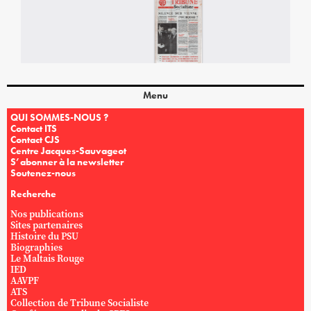
Menu
QUI SOMMES-NOUS ?
Contact ITS
Contact CJS
Centre Jacques-Sauvageot
S’abonner à la newsletter
Soutenez-nous
Recherche
Nos publications
Sites partenaires
Histoire du PSU
Biographies
Le Maltais Rouge
IED
AAVPF
ATS
Collection de Tribune Socialiste