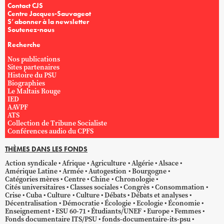
Contact CJS
Centre Jacques-Sauvageot
S’abonner à la newsletter
Soutenez-nous
Recherche
Nos publications
Sites partenaires
Histoire du PSU
Biographies
Le Maltais Rouge
IED
AAVPF
ATS
Collection de Tribune Socialiste
Conférences audio du CPFS
THÈMES DANS LES FONDS
Action syndicale
Afrique
Agriculture
Algérie
Alsace
Amérique Latine
Armée
Autogestion
Bourgogne
Catégories mères
Centre
Chine
Chronologie
Cités universitaires
Classes sociales
Congrès
Consommation
Crise
Cuba
Culture
Culture
Débats
Débats et analyses
Décentralisation
Démocratie
Écologie
Ecologie
Économie
Enseignement
ESU 60-71
Étudiants/UNEF
Europe
Femmes
Fonds documentaire ITS/PSU
fonds-documentaire-its-psu