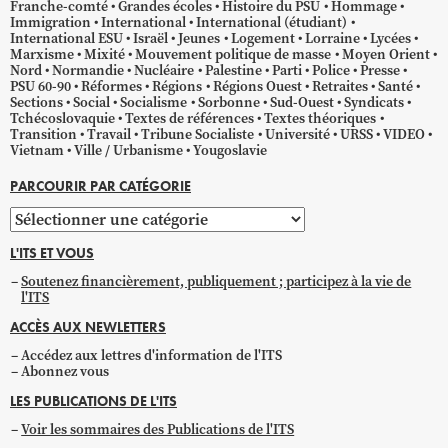
Franche-comté
Grandes écoles
Histoire du PSU
Hommage
Immigration
International
International (étudiant)
International ESU
Israël
Jeunes
Logement
Lorraine
Lycées
Marxisme
Mixité
Mouvement politique de masse
Moyen Orient
Nord
Normandie
Nucléaire
Palestine
Parti
Police
Presse
PSU 60-90
Réformes
Régions
Régions Ouest
Retraites
Santé
Sections
Social
Socialisme
Sorbonne
Sud-Ouest
Syndicats
Tchécoslovaquie
Textes de références
Textes théoriques
Transition
Travail
Tribune Socialiste
Université
URSS
VIDEO
Vietnam
Ville / Urbanisme
Yougoslavie
PARCOURIR PAR CATÉGORIE
Parcourir
par
L'ITS ET VOUS
catégorie
Soutenez financièrement, publiquement ; participez à la vie de
l'ITS
ACCÈS AUX NEWLETTERS
Accédez aux lettres d'information de l'ITS
Abonnez vous
LES PUBLICATIONS DE L'ITS
Voir les sommaires des Publications de l'ITS