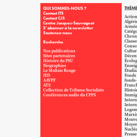
THÈME
QUI SOMMES-NOUS ?
Contact ITS
Action
Contact CJS
Algéri
Centre Jacques-Sauvageot
Armé
S’abonner à la newsletter
Catégo
Soutenez-nous
Chron
Classe
Recherche
Conso
Nos publications
Cultur
Sites partenaires
Décent
Histoire du PSU
Écolog
Biographies
Ensei
Le Maltais Rouge
Étudi
IED
Fonds
AAVPF
fonds-
ATS
Franc
Collection de Tribune Socialiste
Histoi
Conférences audio du CPFS
Immig
Intern
Intern
Logem
Marxi
Mouve
Moyen
Nucléa
Presse