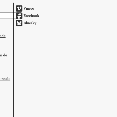
Vimeo
Facebook
Bluesky
e de
on de
ions de