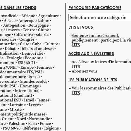
S DANS LES FONDS
PARCOURIR PAR CATÉGORIE
 syndicale
Afrique
Agriculture
Parcourir
e
Alsace
Amérique Latine
par
e
Autogestion
Bourgogne
L'ITS ET VOUS
catégorie
ries mères
Centre
Chine
ologie
Cités universitaires
Soutenez financièrement,
s sociales
Congrès
publiquement ; participez à la vi
mmation
Crise
Cuba
Culture
l'ITS
e
Débats
Débats et analyses
ralisation
Démocratie
ACCÈS AUX NEWLETTERS
ie
Ecologie
Économie
Accédez aux lettres d'informati
gnement
ESU 60-71
l'ITS
ants/UNEF
Europe
Femmes
Abonnez vous
 documentaire ITS/PSU
documentaire-its-psu
LES PUBLICATIONS DE L'ITS
he-comté
Grandes écoles
re du PSU
Hommage
Voir les sommaires des Publicat
ration
International
l'ITS
ational (étudiant)
ational ESU
Israël
Jeunes
ent
Lorraine
Lycées
sme
Mixité
ment politique de masse
 Orient
Nord
Normandie
ire
Palestine
Parti
Police
PSU 60-90
Réformes
Régions