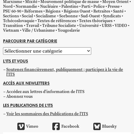
Marxisme
Mixité
Mouvement politique de masse
Moyen Orient
Nord
Normandie
Nucléaire
Palestine
Parti
Police
Presse
PSU 60-90
Réformes
Régions
Régions Ouest
Retraites
Santé
Sections
Social
Socialisme
Sorbonne
Sud-Ouest
Syndicats
Tchécoslovaquie
Textes de références
Textes théoriques
Transition
Travail
Tribune Socialiste
Université
URSS
VIDEO
Vietnam
Ville / Urbanisme
Yougoslavie
PARCOURIR PAR CATÉGORIE
Parcourir
par
L'ITS ET VOUS
catégorie
Soutenez financièrement, publiquement ; participez à la vie de
l'ITS
ACCÈS AUX NEWLETTERS
Accédez aux lettres d'information de l'ITS
Abonnez vous
LES PUBLICATIONS DE L'ITS
Voir les sommaires des Publications de l'ITS
Vimeo
Facebook
Bluesky