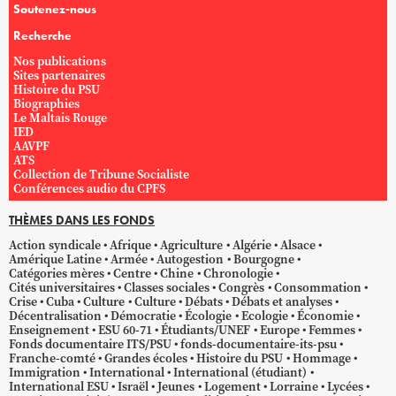
Soutenez-nous
Recherche
Nos publications
Sites partenaires
Histoire du PSU
Biographies
Le Maltais Rouge
IED
AAVPF
ATS
Collection de Tribune Socialiste
Conférences audio du CPFS
THÈMES DANS LES FONDS
Action syndicale
Afrique
Agriculture
Algérie
Alsace
Amérique Latine
Armée
Autogestion
Bourgogne
Catégories mères
Centre
Chine
Chronologie
Cités universitaires
Classes sociales
Congrès
Consommation
Crise
Cuba
Culture
Culture
Débats
Débats et analyses
Décentralisation
Démocratie
Écologie
Ecologie
Économie
Enseignement
ESU 60-71
Étudiants/UNEF
Europe
Femmes
Fonds documentaire ITS/PSU
fonds-documentaire-its-psu
Franche-comté
Grandes écoles
Histoire du PSU
Hommage
Immigration
International
International (étudiant)
International ESU
Israël
Jeunes
Logement
Lorraine
Lycées