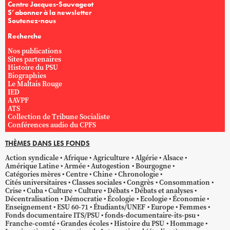
Centre Jacques-Sauvageot
S’abonner à la newsletter
Soutenez-nous
Recherche
Nos publications
Sites partenaires
Histoire du PSU
Biographies
Le Maltais Rouge
IED
AAVPF
ATS
Collection de Tribune Socialiste
Conférences audio du CPFS
THÈMES DANS LES FONDS
Action syndicale
Afrique
Agriculture
Algérie
Alsace
Amérique Latine
Armée
Autogestion
Bourgogne
Catégories mères
Centre
Chine
Chronologie
Cités universitaires
Classes sociales
Congrès
Consommation
Crise
Cuba
Culture
Culture
Débats
Débats et analyses
Décentralisation
Démocratie
Écologie
Ecologie
Économie
Enseignement
ESU 60-71
Étudiants/UNEF
Europe
Femmes
Fonds documentaire ITS/PSU
fonds-documentaire-its-psu
Franche-comté
Grandes écoles
Histoire du PSU
Hommage