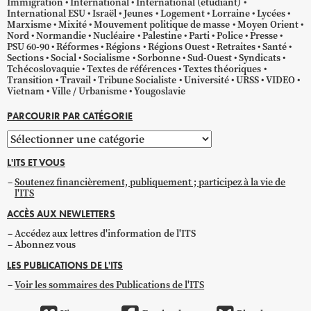
Immigration
International
International (étudiant)
International ESU
Israël
Jeunes
Logement
Lorraine
Lycées
Marxisme
Mixité
Mouvement politique de masse
Moyen Orient
Nord
Normandie
Nucléaire
Palestine
Parti
Police
Presse
PSU 60-90
Réformes
Régions
Régions Ouest
Retraites
Santé
Sections
Social
Socialisme
Sorbonne
Sud-Ouest
Syndicats
Tchécoslovaquie
Textes de références
Textes théoriques
Transition
Travail
Tribune Socialiste
Université
URSS
VIDEO
Vietnam
Ville / Urbanisme
Yougoslavie
PARCOURIR PAR CATÉGORIE
Parcourir
par
L'ITS ET VOUS
catégorie
Soutenez financièrement, publiquement ; participez à la vie de
l'ITS
ACCÈS AUX NEWLETTERS
Accédez aux lettres d'information de l'ITS
Abonnez vous
LES PUBLICATIONS DE L'ITS
Voir les sommaires des Publications de l'ITS