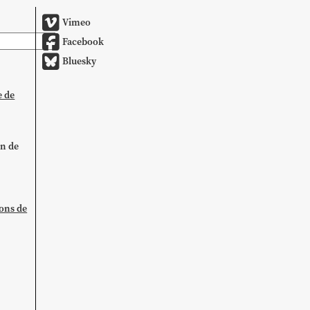
Vimeo
Facebook
Bluesky
e de
on de
ions de