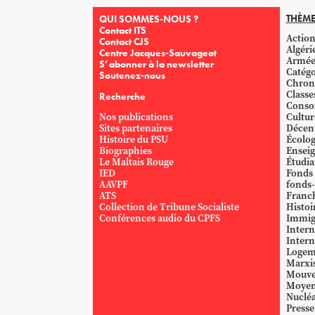
THÈME
QUI SOMMES-NOUS ?
Contact ITS
Action
Contact CJS
Algéri
Centre Jacques-Sauvageot
Armé
S’abonner à la newsletter
Catégo
Soutenez-nous
Chron
Classe
Recherche
Conso
Nos publications
Cultur
Sites partenaires
Décent
Histoire du PSU
Écolog
Biographies
Ensei
Le Maltais Rouge
Étudi
IED
Fonds
AAVPF
fonds-
ATS
Franc
Collection de Tribune Socialiste
Histoi
Conférences audio du CPFS
Immig
Intern
Intern
Logem
Marxi
Mouve
Moyen
Nucléa
Presse