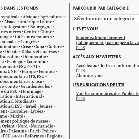
S DANS LES FONDS
PARCOURIR PAR CATÉGORIE
 syndicale
Afrique
Agriculture
Parcourir
e
Alsace
Amérique Latine
par
e
Autogestion
Bourgogne
L'ITS ET VOUS
catégorie
ries mères
Centre
Chine
ologie
Cités universitaires
Soutenez financièrement,
s sociales
Congrès
publiquement ; participez à la vi
mmation
Crise
Cuba
Culture
l'ITS
e
Débats
Débats et analyses
ralisation
Démocratie
ACCÈS AUX NEWLETTERS
ie
Ecologie
Économie
Accédez aux lettres d'informati
gnement
ESU 60-71
l'ITS
ants/UNEF
Europe
Femmes
Abonnez vous
 documentaire ITS/PSU
documentaire-its-psu
LES PUBLICATIONS DE L'ITS
he-comté
Grandes écoles
re du PSU
Hommage
Voir les sommaires des Publicat
ration
International
l'ITS
ational (étudiant)
ational ESU
Israël
Jeunes
ent
Lorraine
Lycées
sme
Mixité
ment politique de masse
 Orient
Nord
Normandie
ire
Palestine
Parti
Police
PSU 60-90
Réformes
Régions