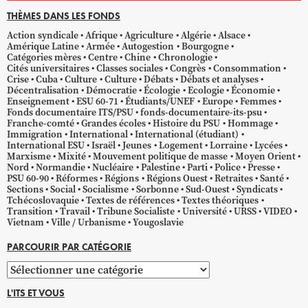
THÈMES DANS LES FONDS
Action syndicale
Afrique
Agriculture
Algérie
Alsace
Amérique Latine
Armée
Autogestion
Bourgogne
Catégories mères
Centre
Chine
Chronologie
Cités universitaires
Classes sociales
Congrès
Consommation
Crise
Cuba
Culture
Culture
Débats
Débats et analyses
Décentralisation
Démocratie
Écologie
Ecologie
Économie
Enseignement
ESU 60-71
Étudiants/UNEF
Europe
Femmes
Fonds documentaire ITS/PSU
fonds-documentaire-its-psu
Franche-comté
Grandes écoles
Histoire du PSU
Hommage
Immigration
International
International (étudiant)
International ESU
Israël
Jeunes
Logement
Lorraine
Lycées
Marxisme
Mixité
Mouvement politique de masse
Moyen Orient
Nord
Normandie
Nucléaire
Palestine
Parti
Police
Presse
PSU 60-90
Réformes
Régions
Régions Ouest
Retraites
Santé
Sections
Social
Socialisme
Sorbonne
Sud-Ouest
Syndicats
Tchécoslovaquie
Textes de références
Textes théoriques
Transition
Travail
Tribune Socialiste
Université
URSS
VIDEO
Vietnam
Ville / Urbanisme
Yougoslavie
PARCOURIR PAR CATÉGORIE
Parcourir
par
L'ITS ET VOUS
catégorie