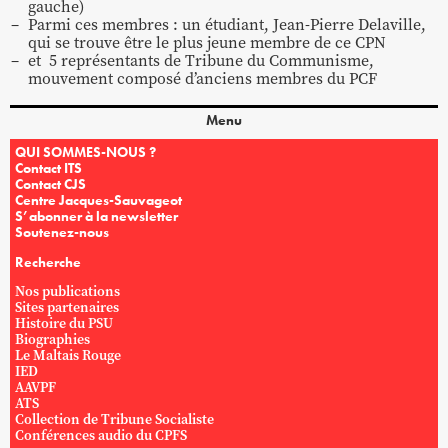
gauche)
Parmi ces membres : un étudiant, Jean-Pierre Delaville,
qui se trouve être le plus jeune membre de ce CPN
et 5 représentants de Tribune du Communisme,
mouvement composé d’anciens membres du PCF
Menu
QUI SOMMES-NOUS ?
Contact ITS
Contact CJS
Centre Jacques-Sauvageot
S’abonner à la newsletter
Soutenez-nous
Recherche
Nos publications
Sites partenaires
Histoire du PSU
Biographies
Le Maltais Rouge
IED
AAVPF
ATS
Collection de Tribune Socialiste
Conférences audio du CPFS