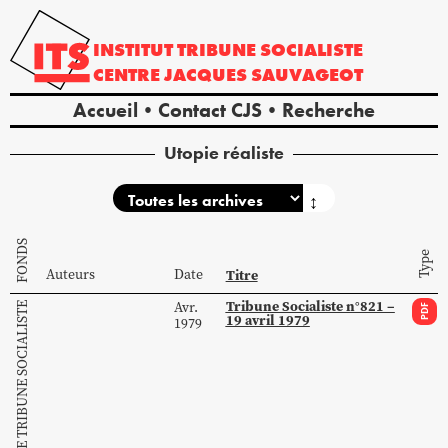
INSTITUT
TRIBUNE
SOCIALISTE
CENTRE
JACQUES
SAUVAGEOT
Accueil
Contact CJS
Recherche
Utopie réaliste
↕
FONDS
Type
Auteurs
Date
Titre
Tribune Socialiste n°821 –
Avr.
COLLECTION DE TRIBUNE SOCIALISTE
PDF
19 avril 1979
1979