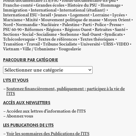
Fonds documentaire ITS/PSU
fonds-documentaire-its-psu
Franche-comté
Grandes écoles
Histoire du PSU
Hommage
Immigration
International
International (étudiant)
International ESU
Israël
Jeunes
Logement
Lorraine
Lycées
Marxisme
Mixité
Mouvement politique de masse
Moyen Orient
Nord
Normandie
Nucléaire
Palestine
Parti
Police
Presse
PSU 60-90
Réformes
Régions
Régions Ouest
Retraites
Santé
Sections
Social
Socialisme
Sorbonne
Sud-Ouest
Syndicats
Tchécoslovaquie
Textes de références
Textes théoriques
Transition
Travail
Tribune Socialiste
Université
URSS
VIDEO
Vietnam
Ville / Urbanisme
Yougoslavie
PARCOURIR PAR CATÉGORIE
Parcourir
par
L'ITS ET VOUS
catégorie
Soutenez financièrement, publiquement ; participez à la vie de
l'ITS
ACCÈS AUX NEWLETTERS
Accédez aux lettres d'information de l'ITS
Abonnez vous
LES PUBLICATIONS DE L'ITS
Voir les sommaires des Publications de l'ITS