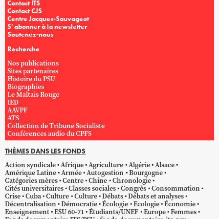
Contact ITS
Contact CJS
Centre Jacques-Sauvageot
S’abonner à la newsletter
Soutenez-nous
Recherche
Nos publications
Sites partenaires
Histoire du PSU
Biographies
Le Maltais Rouge
IED
AAVPF
ATS
Collection de Tribune Socialiste
Conférences audio du CPFS
THÈMES DANS LES FONDS
Action syndicale
Afrique
Agriculture
Algérie
Alsace
Amérique Latine
Armée
Autogestion
Bourgogne
Catégories mères
Centre
Chine
Chronologie
Cités universitaires
Classes sociales
Congrès
Consommation
Crise
Cuba
Culture
Culture
Débats
Débats et analyses
Décentralisation
Démocratie
Écologie
Ecologie
Économie
Enseignement
ESU 60-71
Étudiants/UNEF
Europe
Femmes